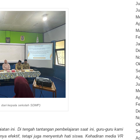
Ju
Ju
Me
Ap
Ma
Fe
Ja
D
N
Ok
Se
Ag
Ju
Me
Ap
Fe
 dari kepala sekolah SDMP)
D
N
Ok
tan ini. Di tengah tantangan pembelajaran saat ini, guru-guru kami
Se
nya efektif, tetapi juga menyentuh hati siswa. Kehadiran media VR
Ag