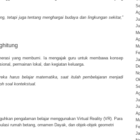
Se
Ag
, tetapi juga tentang menghargai budaya dan lingkungan sekitar,”
Ju
Ju
Me
Ap
ghitung
Ma
Fe
numerasi yang membumi. Ia mengajak guru untuk membawa konsep
Ja
sional, permainan lokal, dan kegiatan keluarga.
D
N
a harus belajar matematika, saat itulah pembelajaran menjadi
Ok
toh soal kontekstual.
Se
Ag
Ju
Ju
Ap
uguhkan pengalaman belajar menggunakan Virtual Reality (VR). Para
Ma
lasi rumah betang, ornamen Dayak, dan objek-objek geometri
Fe
Ja