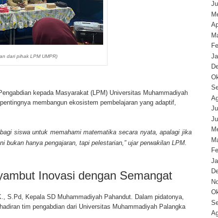
Ju
Me
Ap
Ma
Fe
Ja
tan dari pihak LPM UMPR)
D
Ok
Se
a Pengabdian kepada Masyarakat (LPM) Universitas Muhammadiyah
Ag
entingnya membangun ekosistem pembelajaran yang adaptif,
Ju
Ju
Me
 bagi siswa untuk memahami matematika secara nyata, apalagi jika
Ma
i bukan hanya pengajaran, tapi pelestarian,” ujar perwakilan LPM.
Fe
Ja
D
yambut Inovasi dengan Semangat
N
Ok
 K., S.Pd, Kepala SD Muhammadiyah Pahandut. Dalam pidatonya,
Se
ehadiran tim pengabdian dari Universitas Muhammadiyah Palangka
Ag