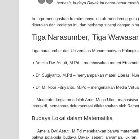
berbasis budaya Dayak ini benar-benar membu
Ia juga menegaskan komitmennya untuk mendorong guru-g
diperoleh dari kegiatan ini, dan berharap sinergi dengan pi
Tiga Narasumber, Tiga Wawasan
Tiga narasumber dari Universitas Muhammadiyah Palangka R
• Amelia Dwi Astuti, M.Pd – membawakan materi Etnomat
• Dr. Sugiyanto, M.Pd – menyampaikan materi Literasi Num
• Dr. M. Noor Fitriyanto, M.Pd – mengenalkan Media Virtu
Moderator kegiatan adalah Arum Mega Utari, mahasiswa 
interaktif, sementara dokumentasi dilaksanakan oleh Ramo
Budaya Lokal dalam Matematika
Amelia Dwi Astuti, M.Pd menekankan bahwa matematika 
bahwa pola-pola budaya Dayak seperti anyaman, ukiran, 