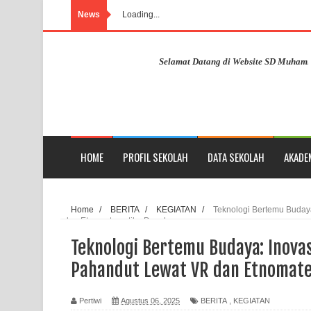
News
Loading...
Selamat Datang di Website SD Muhammadiyah
HOME
PROFIL SEKOLAH
DATA SEKOLAH
AKADE
Home
/
BERITA
/
KEGIATAN
/
Teknologi Bertemu Buday
dan Etnomatematika Dayak
Teknologi Bertemu Budaya: Inov
Pahandut Lewat VR dan Etnomat
Pertiwi
Agustus 06, 2025
BERITA
,
KEGIATAN