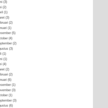
ni
(3)
i
(2)
ril
(1)
ret
(3)
bruari
(2)
nuari
(1)
esember
(5)
tober
(4)
ptember
(2)
ustus
(3)
li
(1)
ni
(1)
i
(4)
ret
(2)
bruari
(2)
nuari
(6)
esember
(1)
ovember
(3)
tober
(1)
ptember
(3)
ustus
(6)