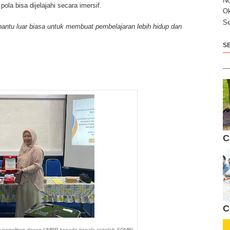
N
la bisa dijelajahi secara imersif.
Ok
Se
t bantu luar biasa untuk membuat pembelajaran lebih hidup dan
S
C
C
im penelitian dosen UMPR kepada kepala sekolah SDMP)