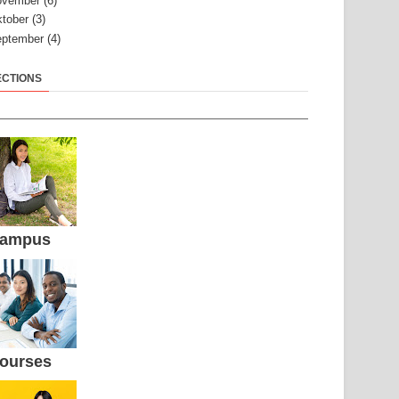
ovember
(6)
tober
(3)
ptember
(4)
ECTIONS
ampus
ourses