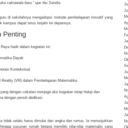
ka cakrawala baru,” ujar Ibu Sandra.
Ju
Ju
Me
uru di sekolahnya mengadopsi metode pembelajaran inovatif yang
Ap
hak kampus dapat terus terjalin ke depannya.
Ma
 Penting
Fe
Ja
aya hadir dalam kegiatan ini:
D
N
ematika Dayak
Ok
Se
erasi Kontekstual
Ju
Me
al Reality (VR) dalam Pembelajaran Matematika
Ja
N
yang dengan cekatan menjaga alur kegiatan tetap hidup dan
Ag
na dengan penuh dedikasi.
Ju
Me
Ja
tidak selalu harus dimulai dari angka dan rumus. Ia menunjukkan
N
hingga susunan rumah betang memiliki nilai-nilai matematis yang
Ok