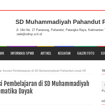
SD Muhammadiyah Pahandut P
 Pahandut Palangka Raya
Jl. Ulin No. 27 Panarung, Pahandut, Palangka Raya, Kalimantan
:web@sdmp.sch.id
MIK
INFORMASI SPMB
ARTIKEL
KEGIATAN
GALERI FOTO
SO
a: Inovasi Pembelajaran di SD Muhammadiyah Pahandut Lewat VR
T
asi Pembelajaran di SD Muhammadiyah
ematika Dayak
P
L