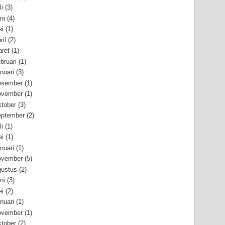
li
(3)
ni
(4)
i
(1)
ril
(2)
ret
(1)
bruari
(1)
nuari
(3)
esember
(1)
ovember
(1)
tober
(3)
ptember
(2)
li
(1)
i
(1)
nuari
(1)
ovember
(5)
ustus
(2)
ni
(3)
i
(2)
nuari
(1)
ovember
(1)
tober
(2)