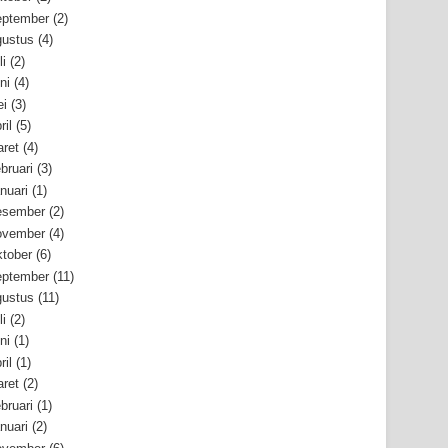
ptember
(2)
ustus
(4)
li
(2)
ni
(4)
i
(3)
ril
(5)
ret
(4)
bruari
(3)
nuari
(1)
esember
(2)
ovember
(4)
tober
(6)
ptember
(11)
ustus
(11)
li
(2)
ni
(1)
ril
(1)
ret
(2)
bruari
(1)
nuari
(2)