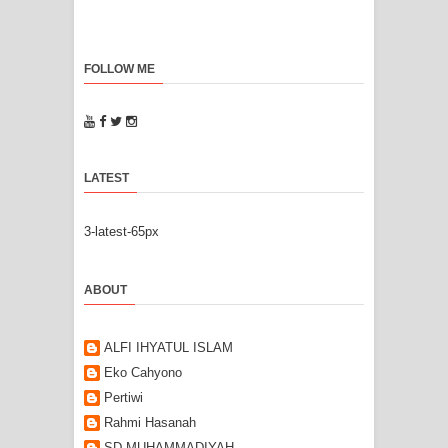
FOLLOW ME
LATEST
3-latest-65px
ABOUT
ALFI IHYATUL ISLAM
Eko Cahyono
Pertiwi
Rahmi Hasanah
SD MUHAMMADIYAH