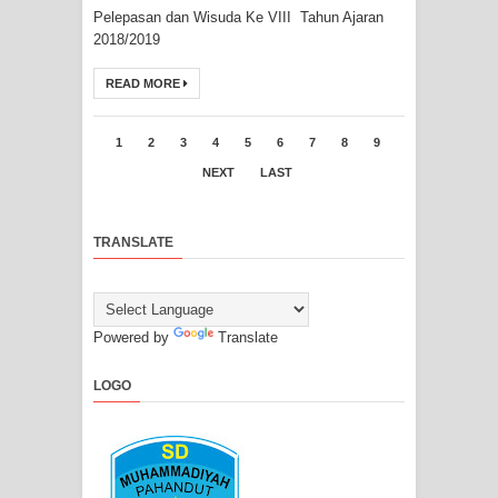
Pelepasan dan Wisuda Ke VIII Tahun Ajaran
2018/2019
READ MORE
1
2
3
4
5
6
7
8
9
NEXT
LAST
TRANSLATE
Powered by
Translate
LOGO