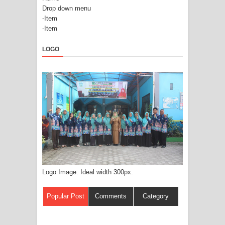
Drop down menu
-Item
-Item
LOGO
Logo Image. Ideal width 300px.
Popular Post
Comments
Category