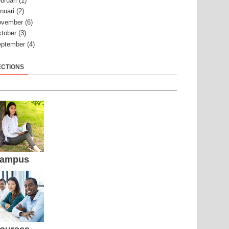
bruari
(1)
nuari
(2)
ovember
(6)
tober
(3)
ptember
(4)
ECTIONS
ampus