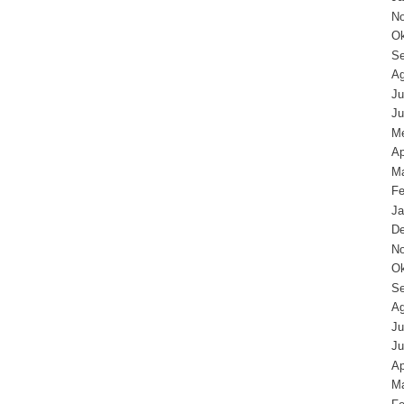
N
Ok
Se
Ag
Ju
Ju
Me
Ap
Ma
Fe
Ja
D
N
Ok
Se
Ag
Ju
Ju
Ap
Ma