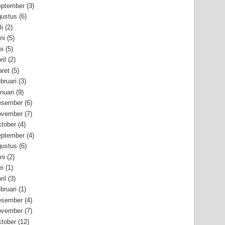
ptember
(3)
ustus
(6)
li
(2)
ni
(5)
i
(5)
ril
(2)
ret
(5)
bruari
(3)
nuari
(9)
esember
(6)
ovember
(7)
tober
(4)
ptember
(4)
ustus
(6)
ni
(2)
i
(1)
ril
(3)
bruari
(1)
esember
(4)
ovember
(7)
tober
(12)