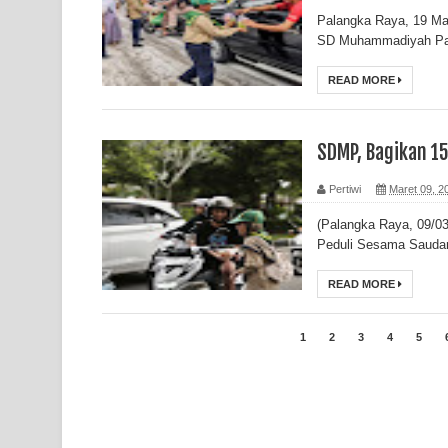
Palangka Raya, 19 Ma
SD Muhammadiyah Pah
READ MORE
SDMP, Bagikan 15
Pertiwi
Maret 09, 2
(Palangka Raya, 09/03/
Peduli Sesama Saudar
READ MORE
1
2
3
4
5