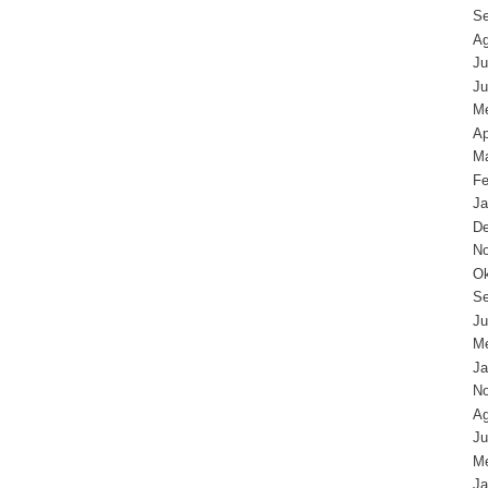
Se
Ag
Ju
Ju
Me
Ap
Ma
Fe
Ja
D
N
Ok
Se
Ju
Me
Ja
N
Ag
Ju
Me
Ja