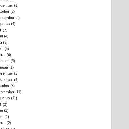
ovember
(1)
tober
(2)
ptember
(2)
ustus
(4)
li
(2)
ni
(4)
i
(3)
ril
(5)
ret
(4)
bruari
(3)
nuari
(1)
esember
(2)
ovember
(4)
tober
(6)
ptember
(11)
ustus
(11)
li
(2)
ni
(1)
ril
(1)
ret
(2)