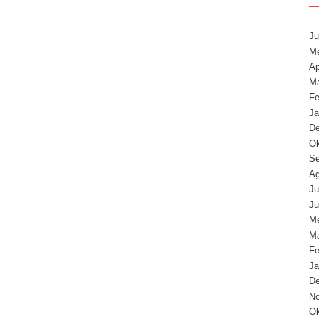
Ju
Me
Ap
Ma
Fe
Ja
D
Ok
Se
Ag
Ju
Ju
Me
Ma
Fe
Ja
D
N
Ok