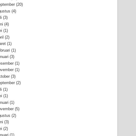
ptember
(20)
ustus
(4)
li
(3)
ni
(4)
i
(1)
ril
(2)
ret
(1)
bruari
(1)
nuari
(3)
esember
(1)
ovember
(1)
tober
(3)
ptember
(2)
li
(1)
i
(1)
nuari
(1)
ovember
(5)
ustus
(2)
ni
(3)
i
(2)
nuari
(1)