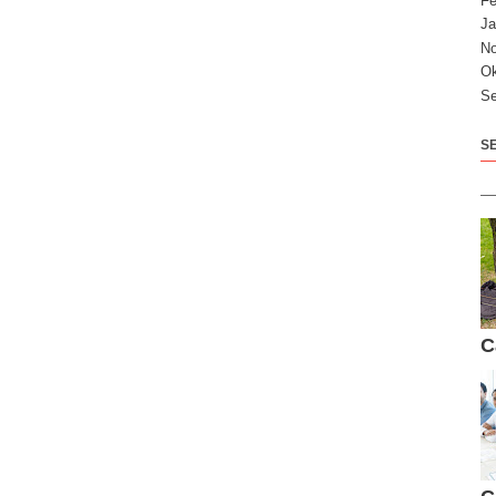
Fe
Ja
N
Ok
Se
S
C