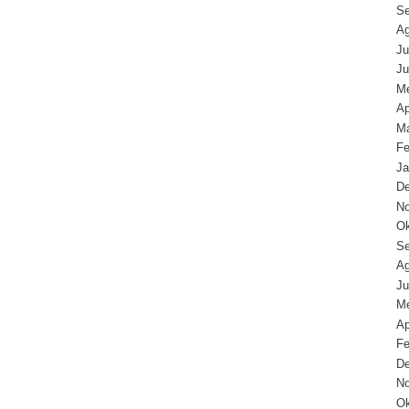
Se
Ag
Ju
Ju
Me
Ap
Ma
Fe
Ja
D
N
Ok
Se
Ag
Ju
Me
Ap
Fe
D
N
Ok