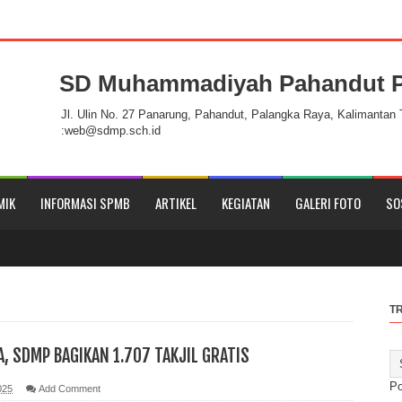
SD Muhammadiyah Pahandut P
h Pahandut Palangka Raya
Jl. Ulin No. 27 Panarung, Pahandut, Palangka Raya, Kalimantan
:web@sdmp.sch.id
MIK
INFORMASI SPMB
ARTIKEL
KEGIATAN
GALERI FOTO
SO
T
A, SDMP BAGIKAN 1.707 TAKJIL GRATIS
P
025
Add Comment