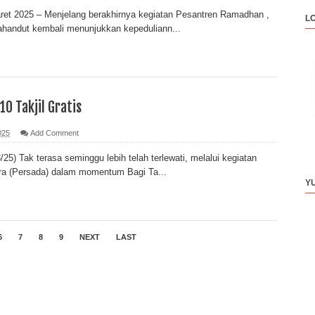
ret 2025 – Menjelang berakhirnya kegiatan Pesantren Ramadhan ,
L
andut kembali menunjukkan kepeduliann...
10 Takjil Gratis
025
Add Comment
25) Tak terasa seminggu lebih telah terlewati, melalui kegiatan
a (Persada) dalam momentum Bagi Ta...
Y
6
7
8
9
NEXT
LAST