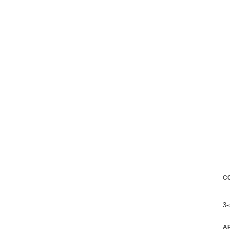
C
3
A