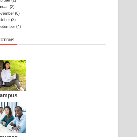
bruari
(1)
nuari
(2)
ovember
(6)
tober
(3)
ptember
(4)
ECTIONS
ampus