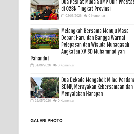
Dua Pesilat Muda SDMP Ukir Prestas
di O2SN Tingkat Provinsi
02/06/2026
0 Komentar
Melangkah Bersama Menuju Masa
Depan: Haru dan Bangga Warnai
Pelepasan dan Wisuda Munaqasah
Angkatan XV SD Muhammadiyah
Pahandut
01/06/2026
0 Komentar
Dua Dekade Mengabdi: Milad Perdan
SDMP, Merayakan Kebersamaan dan
Menyalakan Harapan
25/05/2026
0 Komentar
GALERI PHOTO