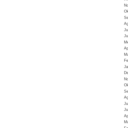
N
Ok
Se
Ag
Ju
Ju
Me
Ap
Ma
Fe
Ja
D
N
Ok
Se
Ag
Ju
Ju
Ap
Ma