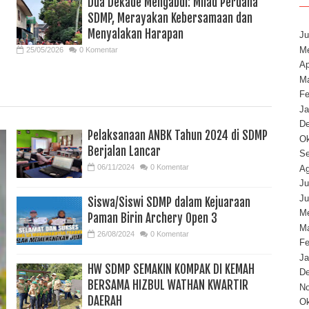
Dua Dekade Mengabdi: Milad Perdana
SDMP, Merayakan Kebersamaan dan
Menyalakan Harapan
Ju
Me
25/05/2026
0 Komentar
Ap
Ma
Fe
Ja
D
Pelaksanaan ANBK Tahun 2024 di SDMP
Ok
Berjalan Lancar
Se
06/11/2024
0 Komentar
Ag
Ju
Ju
Siswa/Siswi SDMP dalam Kejuaraan
Me
Paman Birin Archery Open 3
Ma
26/08/2024
0 Komentar
Fe
Ja
HW SDMP SEMAKIN KOMPAK DI KEMAH
D
BERSAMA HIZBUL WATHAN KWARTIR
N
DAERAH
Ok