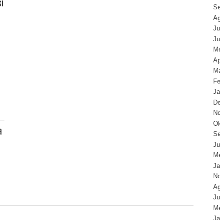
i
Se
Ag
Ju
Ju
Me
Ap
Ma
Fe
Ja
D
N
Ok
a
Se
Ju
Me
Ja
N
Ag
Ju
Me
Ja