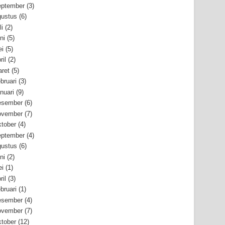
ptember
(3)
ustus
(6)
li
(2)
ni
(5)
i
(5)
ril
(2)
ret
(5)
bruari
(3)
nuari
(9)
esember
(6)
ovember
(7)
tober
(4)
ptember
(4)
ustus
(6)
ni
(2)
i
(1)
ril
(3)
bruari
(1)
esember
(4)
ovember
(7)
tober
(12)