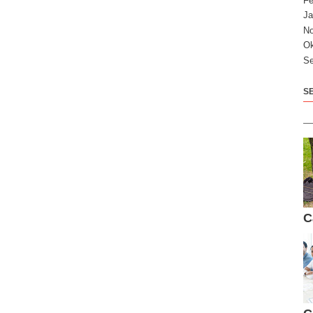
Fe
Ja
N
Ok
Se
S
C