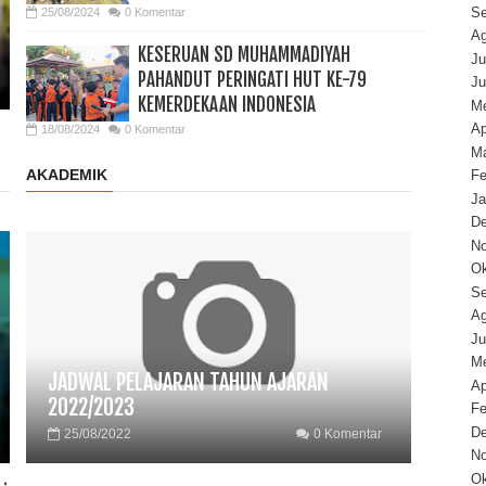
Se
25/08/2024
0 Komentar
Ag
KESERUAN SD MUHAMMADIYAH
Ju
PAHANDUT PERINGATI HUT KE-79
Ju
KEMERDEKAAN INDONESIA
Me
Ap
18/08/2024
0 Komentar
Ma
AKADEMIK
Fe
Ja
D
N
Ok
Se
Ag
Ju
Me
JADWAL PELAJARAN TAHUN AJARAN
Ap
2022/2023
Fe
D
25/08/2022
0 Komentar
N
Ok