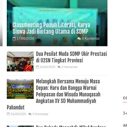
Classmeeting Penuh Literasi, Karya
Siswa Jadi Bintang Utama di SDMP
17/06/2026
0 Komentar
Dua Pesilat Muda SDMP Ukir Prestasi
di O2SN Tingkat Provinsi
02/06/2026
0 Komentar
Melangkah Bersama Menuju Masa
Depan: Haru dan Bangga Warnai
Pelepasan dan Wisuda Munaqasah
C
Angkatan XV SD Muhammadiyah
Pahandut
3
01/06/2026
0 Komentar
A