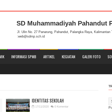
SD Muhammadiyah Pahandut P
e SD Muhammadiyah Pahandut Palangka Raya
Jl. Ulin No. 27 Panarung, Pahandut, Palangka Raya, Kalimantan
:web@sdmp.sch.id
MIK
INFORMASI SPMB
ARTIKEL
KEGIATAN
GALERI FOTO
SO
T
IDENTITAS SEKOLAH
17/11/2020
0 Komentar
P