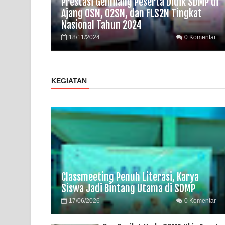
Prestasi Gemilang Peserta Didik SDMP di
Ajang OSN, O2SN, dan FLS2N Tingkat
Nasional Tahun 2024
18/11/2024
0 Komentar
KEGIATAN
Classmeeting Penuh Literasi, Karya
Siswa Jadi Bintang Utama di SDMP
17/06/2026
0 Komentar