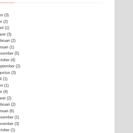
ni
(3)
i
(2)
ril
(1)
ret
(3)
bruari
(2)
nuari
(1)
esember
(5)
tober
(4)
ptember
(2)
ustus
(3)
li
(1)
ni
(1)
i
(4)
ret
(2)
bruari
(2)
nuari
(6)
esember
(1)
ovember
(3)
tober
(1)