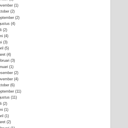
ovember
(1)
tober
(2)
ptember
(2)
ustus
(4)
li
(2)
ni
(4)
i
(3)
ril
(5)
ret
(4)
bruari
(3)
nuari
(1)
esember
(2)
ovember
(4)
tober
(6)
ptember
(11)
ustus
(11)
li
(2)
ni
(1)
ril
(1)
ret
(2)