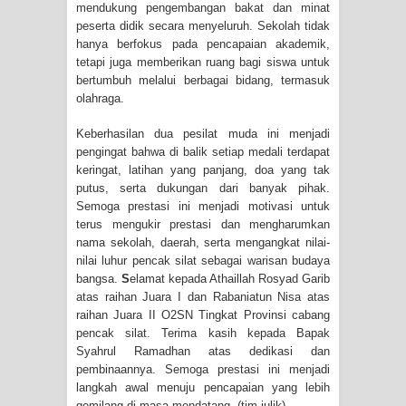
mendukung pengembangan bakat dan minat
peserta didik secara menyeluruh. Sekolah tidak
hanya berfokus pada pencapaian akademik,
tetapi juga memberikan ruang bagi siswa untuk
bertumbuh melalui berbagai bidang, termasuk
olahraga.
Keberhasilan dua pesilat muda ini menjadi
pengingat bahwa di balik setiap medali terdapat
keringat, latihan yang panjang, doa yang tak
putus, serta dukungan dari banyak pihak.
Semoga prestasi ini menjadi motivasi untuk
terus mengukir prestasi dan mengharumkan
nama sekolah, daerah, serta mengangkat nilai-
nilai luhur pencak silat sebagai warisan budaya
bangsa.
S
elamat kepada Athaillah Rosyad Garib
atas raihan Juara I dan Rabaniatun Nisa atas
raihan Juara II O2SN Tingkat Provinsi cabang
pencak silat. Terima kasih kepada Bapak
Syahrul Ramadhan atas dedikasi dan
pembinaannya. Semoga prestasi ini menjadi
langkah awal menuju pencapaian yang lebih
gemilang di masa mendatang. (tim julik)