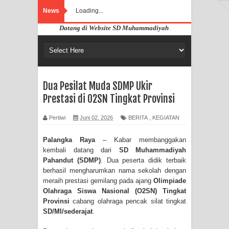
News
Loading...
Selamat Datang di Website SD Muhammadiyah Pahandut Palangka Raya
Dua Pesilat Muda SDMP Ukir
Prestasi di O2SN Tingkat Provinsi
Pertiwi
Juni 02, 2026
BERITA
,
KEGIATAN
Palangka Raya
– Kabar membanggakan
kembali datang dari
SD Muhammadiyah
Pahandut (SDMP)
. Dua peserta didik terbaik
berhasil mengharumkan nama sekolah dengan
meraih prestasi gemilang pada ajang
Olimpiade
Olahraga Siswa Nasional (O2SN) Tingkat
Provinsi
cabang olahraga pencak silat tingkat
SD/MI/sederajat
.