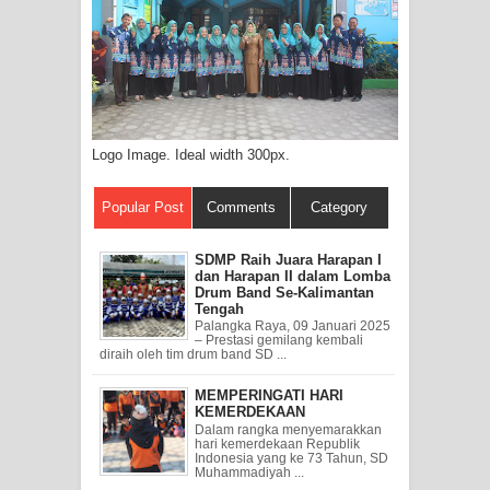
Logo Image. Ideal width 300px.
Popular Post
Comments
Category
SDMP Raih Juara Harapan I
dan Harapan II dalam Lomba
Drum Band Se-Kalimantan
Tengah
Palangka Raya, 09 Januari 2025
– Prestasi gemilang kembali
diraih oleh tim drum band SD ...
MEMPERINGATI HARI
KEMERDEKAAN
Dalam rangka menyemarakkan
hari kemerdekaan Republik
Indonesia yang ke 73 Tahun, SD
Muhammadiyah ...