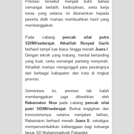
Prestasi tersebut menjadi bukti bahwa
semangat berlatih, kedisiplinan, serta kerja
keras yang selama ini ditanamkan kepada
peserta didik mampu membuahkan hasil yang
membanggakan.
Pada cabang
pencak silat putra
SD/MI/sederajat
,
Athaillah Rosyad Garib
berhasil tampil luar biasa hingga meraih
Juara I
.
Dengan teknik yang matang, mental bertanding
yang kuat, serta semangat pantang menyerah,
Athaillah mampu mengungguli para pesaingnya
dari berbagai kabupaten dan kota di tingkat
provinsi.
Sementara itu, prestasi tak kalah
membanggakan juga ditorehkan oleh
Rabaniatun Nisa
pada cabang
pencak silat
putri SD/MI/sederajat
. Berkat kegigihan dan
konsistensinya selama menjalani latihan,
Rabaniatun berhasil meraih
Juara II
, sekaligus
mempersembahkan kebanggaan bagi keluarga
besar SD Muhammadiyah Pahandut.