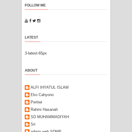
FOLLOW ME
LATEST
3-latest-65px
ABOUT
ALFI IHYATUL ISLAM
Eko Cahyono
Pertiwi
Rahmi Hasanah
SD MUHAMMADIYAH
Sri
admin web SDMP