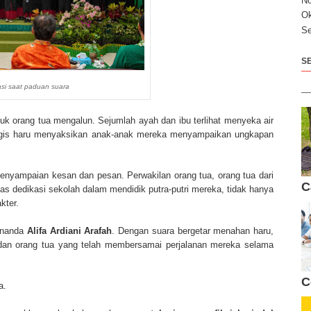
N
Ok
Se
S
si saat paduan suara
 orang tua mengalun. Sejumlah ayah dan ibu terlihat menyeka air
ngis haru menyaksikan anak-anak mereka menyampaikan ungkapan
enyampaian kesan dan pesan. Perwakilan orang tua, orang tua dari
C
as dedikasi sekolah dalam mendidik putra-putri mereka, tidak hanya
kter.
 Ananda
Alifa Ardiani Arafah
. Dengan suara bergetar menahan haru,
 dan orang tua yang telah membersamai perjalanan mereka selama
C
a.