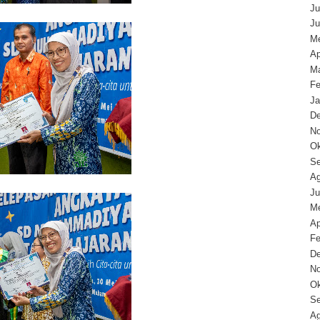
Ju
Ju
Me
Ap
Ma
Fe
Ja
D
N
Ok
Se
Ag
Ju
Me
Ap
Fe
D
N
Ok
Se
Ag