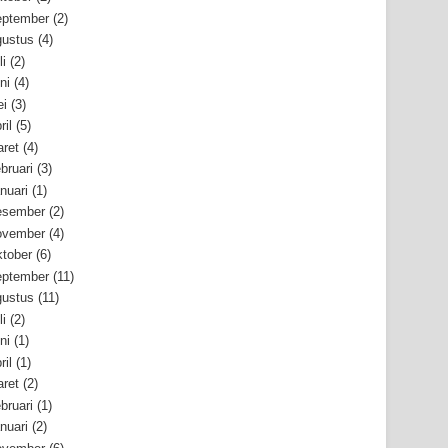
ptember
(2)
ustus
(4)
li
(2)
ni
(4)
i
(3)
ril
(5)
ret
(4)
bruari
(3)
nuari
(1)
esember
(2)
ovember
(4)
tober
(6)
ptember
(11)
ustus
(11)
li
(2)
ni
(1)
ril
(1)
ret
(2)
bruari
(1)
nuari
(2)