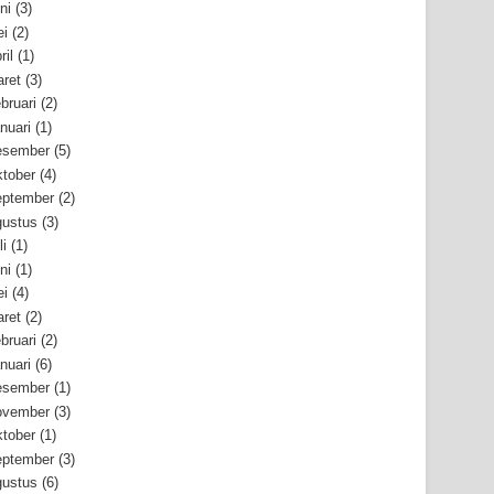
ni
(3)
i
(2)
ril
(1)
ret
(3)
bruari
(2)
nuari
(1)
esember
(5)
tober
(4)
ptember
(2)
ustus
(3)
li
(1)
ni
(1)
i
(4)
ret
(2)
bruari
(2)
nuari
(6)
esember
(1)
ovember
(3)
tober
(1)
ptember
(3)
ustus
(6)