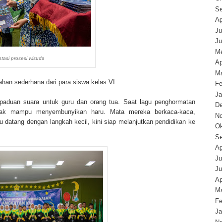
Se
Ag
Ju
Ju
Me
asi prosesi wisuda
Ap
Ma
han sederhana dari para siswa kelas VI.
Fe
Ja
duan suara untuk guru dan orang tua. Saat lagu penghormatan
D
 tak mampu menyembunyikan haru. Mata mereka berkaca-kaca,
N
datang dengan langkah kecil, kini siap melanjutkan pendidikan ke
Ok
Se
Ag
Ju
Ju
Ap
Ma
Fe
Ja