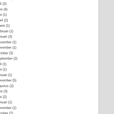
li
(3)
ni
(4)
i
(1)
ril
(2)
ret
(1)
bruari
(1)
nuari
(3)
esember
(1)
ovember
(1)
tober
(3)
ptember
(2)
li
(1)
i
(1)
nuari
(1)
ovember
(5)
ustus
(2)
ni
(3)
i
(2)
nuari
(1)
ovember
(1)
tober
(2)