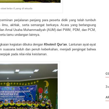
-siswi kelas 6 yang di wisuda
cerminan perjalanan panjang para peserta didik yang telah tumbuh
ilmu, akhlak, serta semangat berkarya. Acara yang berlangsung
rwakilan Amal Usaha Muhammadiyah (AUM) dari PWM, PDM, dan PCM,
serta tamu undangan lainnya.
ngkaian kegiatan dibuka dengan
Khotmil Qur'an
. Lantunan ayat-ayat
an suasana teduh dan penuh keberkahan, menjadi pengingat bahwa
pijak pada nilai-nilai keislaman.
C
3
A