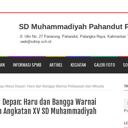
SD Muhammadiyah Pahandut P
handut Palangka Raya
Jl. Ulin No. 27 Panarung, Pahandut, Palangka Raya, Kalimantan
:web@sdmp.sch.id
MIK
INFORMASI SPMB
ARTIKEL
KEGIATAN
GALERI FOTO
SO
ju Masa Depan: Haru dan Bangga Warnai Pelepasan dan Wisuda
T
 Depan: Haru dan Bangga Warnai
h Angkatan XV SD Muhammadiyah
P
L