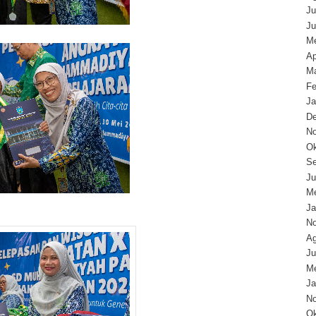
Ju
Ju
Me
Ap
Ma
Fe
Ja
D
N
Ok
Se
Ju
Me
Ja
N
Ag
Ju
Me
Ja
N
Ok