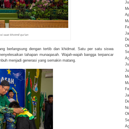
Ju
Me
Ap
Ma
Fe
Ja
i saat khotmil qur'an
D
Ok
ng berlangsung dengan tertib dan khidmat. Satu per satu siswa
Se
enyelesaikan tahapan munaqasah. Wajah-wajah bangga terpancar
Ag
umbuh menjadi generasi yang semakin matang.
Ju
Ju
Me
Ma
Fe
Ja
D
N
Ok
Se
Ag