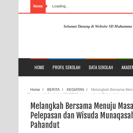
News
Loading...
Selamat Datang di Website SD Muhammadiyah Pa
HOME
PROFIL SEKOLAH
DATA SEKOLAH
AKADE
Home
/
BERITA
/
KEGIATAN
/
Melangkah Bersama Menu
Munaqasah Angkatan XV SD Muhammadiyah Pahandut
Melangkah Bersama Menuju Masa
Pelepasan dan Wisuda Munaqasa
Pahandut