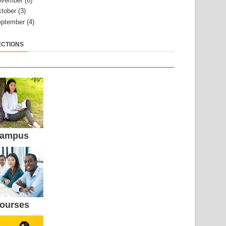
ovember
(6)
tober
(3)
ptember
(4)
ECTIONS
ampus
ourses