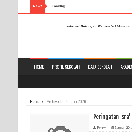
News
Loading...
Selamat Datang di Website SD Muhammadiya
HOME
PROFIL SEKOLAH
DATA SEKOLAH
AKADE
Home
/
Archive for Januari 2026
Peringatan Isra'
Pertiwi
Januari 20,