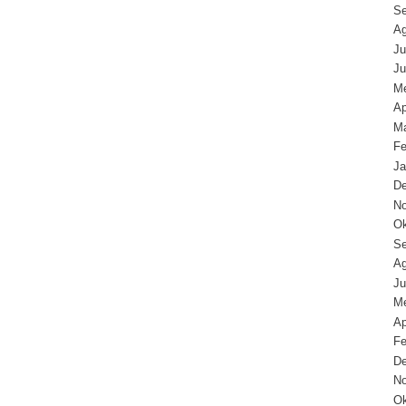
Se
Ag
Ju
Ju
Me
Ap
Ma
Fe
Ja
D
N
Ok
Se
Ag
Ju
Me
Ap
Fe
D
N
Ok