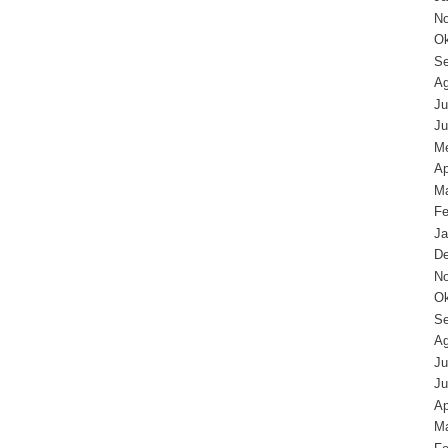
N
Ok
Se
Ag
Ju
Ju
Me
Ap
Ma
Fe
Ja
D
N
Ok
Se
Ag
Ju
Ju
Ap
Ma