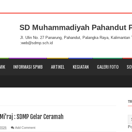
SD Muhammadiyah Pahandut P
h Pahandut Palangka Raya
Jl. Ulin No. 27 Panarung, Pahandut, Palangka Raya, Kalimantan
:web@sdmp.sch.id
MIK
INFORMASI SPMB
ARTIKEL
KEGIATAN
GALERI FOTO
SO
T
 Mi'raj : SDMP Gelar Ceramah
P
 2026
Add Comment