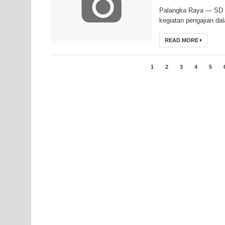
Palangka Raya — SD 
kegiatan pengajian dal
READ MORE
1
2
3
4
5