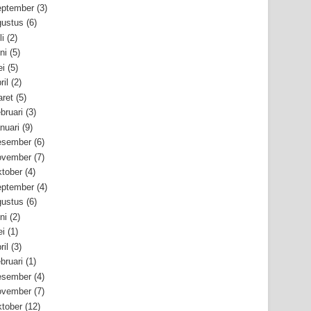
ptember
(3)
ustus
(6)
li
(2)
ni
(5)
i
(5)
ril
(2)
ret
(5)
bruari
(3)
nuari
(9)
esember
(6)
ovember
(7)
tober
(4)
ptember
(4)
ustus
(6)
ni
(2)
i
(1)
ril
(3)
bruari
(1)
esember
(4)
ovember
(7)
tober
(12)