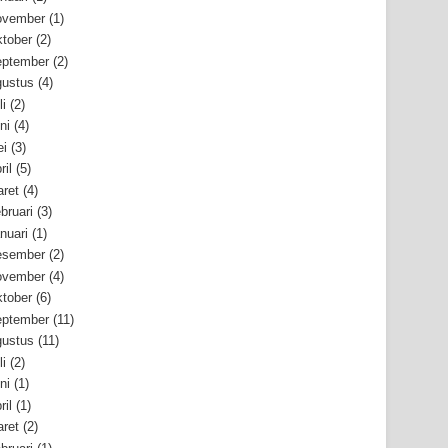
ovember
(1)
tober
(2)
ptember
(2)
ustus
(4)
li
(2)
ni
(4)
i
(3)
ril
(5)
ret
(4)
bruari
(3)
nuari
(1)
esember
(2)
ovember
(4)
tober
(6)
ptember
(11)
ustus
(11)
li
(2)
ni
(1)
ril
(1)
ret
(2)