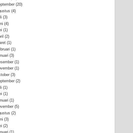
ptember
(20)
ustus
(4)
li
(3)
ni
(4)
i
(1)
ril
(2)
ret
(1)
bruari
(1)
nuari
(3)
esember
(1)
ovember
(1)
tober
(3)
ptember
(2)
li
(1)
i
(1)
nuari
(1)
ovember
(5)
ustus
(2)
ni
(3)
i
(2)
nuari
(1)