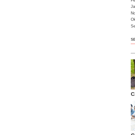
Fe
Ja
N
Ok
Se
S
C