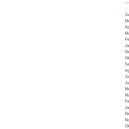
Ju
Me
Ap
Ma
Fe
Ja
D
Ok
Se
Ag
Ju
Ju
Me
Ma
Fe
Ja
D
N
Ok