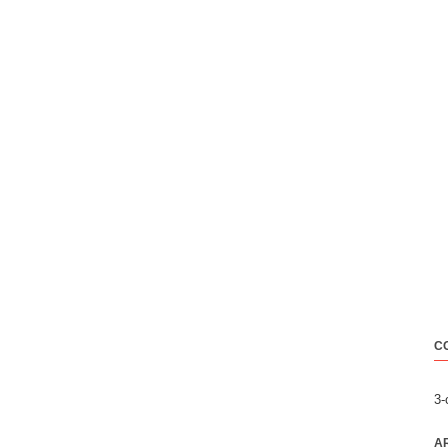
C
3
A