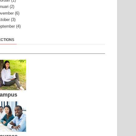
bruari
(1)
nuari
(2)
ovember
(6)
tober
(3)
ptember
(4)
ECTIONS
ampus