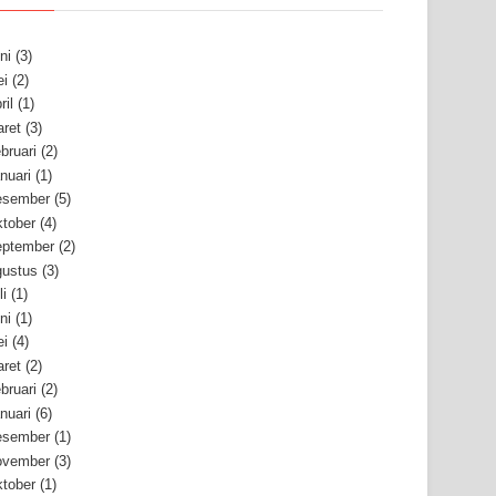
ni
(3)
i
(2)
ril
(1)
ret
(3)
bruari
(2)
nuari
(1)
esember
(5)
tober
(4)
ptember
(2)
ustus
(3)
li
(1)
ni
(1)
i
(4)
ret
(2)
bruari
(2)
nuari
(6)
esember
(1)
ovember
(3)
tober
(1)