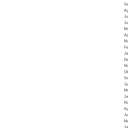
Se
Ag
Ju
Ju
Me
Ap
Ma
Fe
Ja
D
N
Ok
Se
Ju
Me
Ja
N
Ag
Ju
Me
Ja