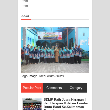
-Item
-Item
LOGO
Logo Image. Ideal width 300px.
Popular Post
Comments
Category
SDMP Raih Juara Harapan I
dan Harapan II dalam Lomba
Drum Band Se-Kalimantan