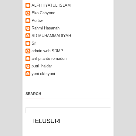
ALFI IHYATUL ISLAM
Eko Cahyono
Pertiwi
Rahmi Hasanah
SD MUHAMMADIYAH
Sri
admin web SDMP
arif prianto romadoni
putri_haidar
yeni oktriyani
SEARCH