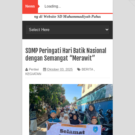
News
Loading...
amat Datang di Website SD Muhammadiyah Pahandut Palangka Raya
SDMP Peringati Hari Batik Nasional
dengan Semangat “Merawit”
Pertiwi
Oktober 03, 2025
BERITA
,
KEGIATAN