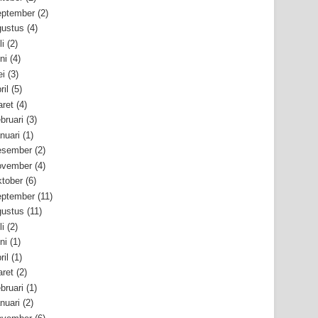
ptember
(2)
ustus
(4)
li
(2)
ni
(4)
i
(3)
ril
(5)
ret
(4)
bruari
(3)
nuari
(1)
esember
(2)
ovember
(4)
tober
(6)
ptember
(11)
ustus
(11)
li
(2)
ni
(1)
ril
(1)
ret
(2)
bruari
(1)
nuari
(2)