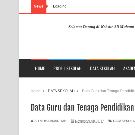
News
Loading...
Selamat Datang di Website SD Muhammadiya
HOME
PROFIL SEKOLAH
DATA SEKOLAH
AKADE
Home
/
DATA SEKOLAH
/
Data Guru dan Tenaga Pendid
Data Guru dan Tenaga Pendidika
SD MUHAMMADIYAH
November 08, 2017
DATA SEKOL