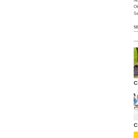
N
Ok
Se
S
C
C