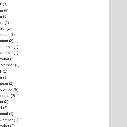
li
(3)
ni
(4)
i
(1)
ril
(2)
ret
(1)
bruari
(1)
nuari
(3)
esember
(1)
ovember
(1)
tober
(3)
ptember
(2)
li
(1)
i
(1)
nuari
(1)
ovember
(5)
ustus
(2)
ni
(3)
i
(2)
nuari
(1)
ovember
(1)
tober
(2)