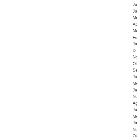
Ju
Ju
Me
Ap
Ma
Fe
Ja
D
N
Ok
Se
Ju
Me
Ja
N
Ag
Ju
Me
Ja
N
Ok