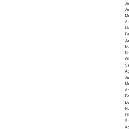
Ju
Ju
Me
Ap
Ma
Fe
Ja
D
N
Ok
Se
Ag
Ju
Me
Ap
Fe
D
N
Ok
Se
Ag