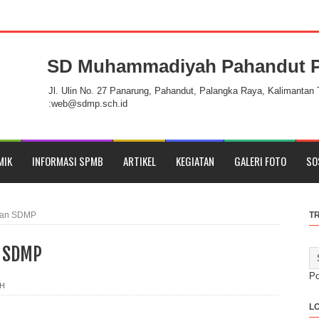
SD Muhammadiyah Pahandut P
h Pahandut Palangka Raya
Jl. Ulin No. 27 Panarung, Pahandut, Palangka Raya, Kalimantan
:web@sdmp.sch.id
MIK
INFORMASI SPMB
ARTIKEL
KEGIATAN
GALERI FOTO
SO
ikan SDMP
T
n SDMP
P
AH
L