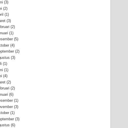
ni
(3)
i
(2)
ril
(1)
ret
(3)
bruari
(2)
nuari
(1)
esember
(5)
tober
(4)
ptember
(2)
ustus
(3)
li
(1)
ni
(1)
i
(4)
ret
(2)
bruari
(2)
nuari
(6)
esember
(1)
ovember
(3)
tober
(1)
ptember
(3)
ustus
(6)