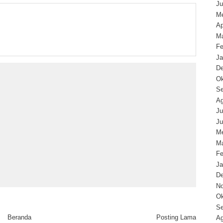
Ju
Me
Ap
Ma
Fe
Ja
D
Ok
Se
Ag
Ju
Ju
Me
Ma
Fe
Ja
D
N
Ok
Se
Beranda
Posting Lama
Ag