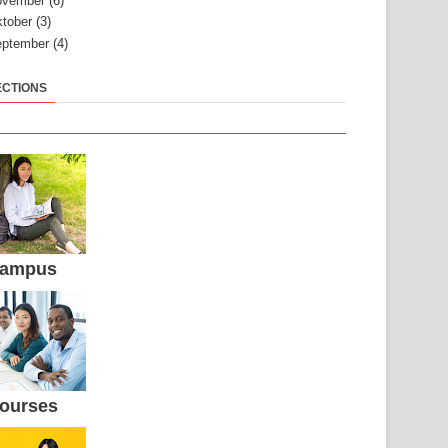
ovember
(6)
tober
(3)
ptember
(4)
ECTIONS
ampus
ourses