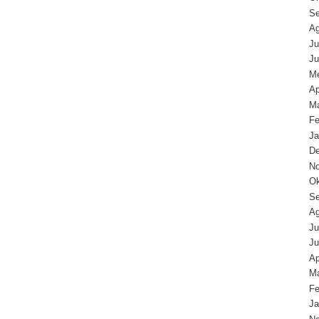
Se
Ag
Ju
Ju
Me
Ap
Ma
Fe
Ja
D
N
Ok
Se
Ag
Ju
Ju
Ap
Ma
Fe
Ja