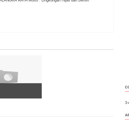
GKA RAYA Motto : Lingkungan Hijau dan Bersih
C
3
A