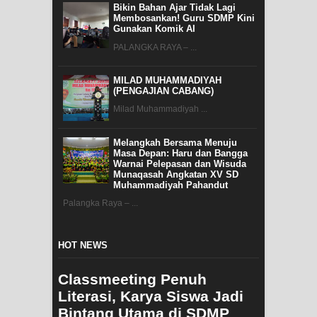
Bikin Bahan Ajar Tidak Lagi
Membosankan! Guru SDMP Kini
Gunakan Komik AI
PALANGKA RAYA – ...
MILAD MUHAMMADIYAH
(PENGAJIAN CABANG)
Milad Muhammadiyah ...
Melangkah Bersama Menuju
Masa Depan: Haru dan Bangga
Warnai Pelepasan dan Wisuda
Munaqasah Angkatan XV SD
Muhammadiyah Pahandut
Palangka Raya – ...
HOT NEWS
Classmeeting Penuh
Literasi, Karya Siswa Jadi
Bintang Utama di SDMP