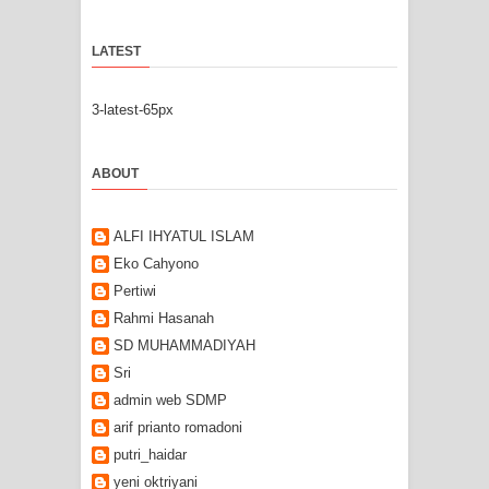
LATEST
3-latest-65px
ABOUT
ALFI IHYATUL ISLAM
Eko Cahyono
Pertiwi
Rahmi Hasanah
SD MUHAMMADIYAH
Sri
admin web SDMP
arif prianto romadoni
putri_haidar
yeni oktriyani