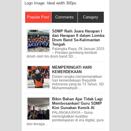
Logo Image. Ideal width 300px.
Popular Post
Comments
Category
SDMP Raih Juara Harapan I
dan Harapan II dalam Lomba
Drum Band Se-Kalimantan
Tengah
Palangka Raya, 09 Januari 2025
– Prestasi gemilang kembali
diraih oleh tim drum band SD ...
MEMPERINGATI HARI
KEMERDEKAAN
Dalam rangka menyemarakkan
hari kemerdekaan Republik
Indonesia yang ke 73 Tahun, SD
Muhammadiyah ...
Bikin Bahan Ajar Tidak Lagi
Membosankan! Guru SDMP
Kini Gunakan Komik AI
PALANGKA RAYA – Guna
meningkatkan kualitas
pembelajaran di era digital, guru
dan tenaga ...