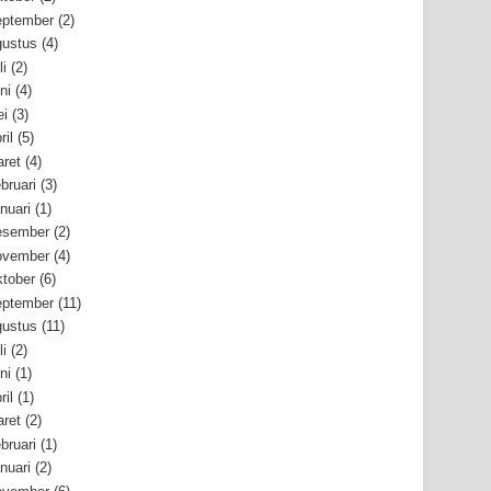
ptember
(2)
ustus
(4)
li
(2)
ni
(4)
i
(3)
ril
(5)
ret
(4)
bruari
(3)
nuari
(1)
esember
(2)
ovember
(4)
tober
(6)
ptember
(11)
ustus
(11)
li
(2)
ni
(1)
ril
(1)
ret
(2)
bruari
(1)
nuari
(2)