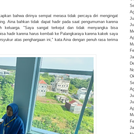
Se
Ag
apkan bahwa dirinya sempat merasa tidak percaya diri mengingat
Ju
saing. Aina bahkan tidak dapat hadir pada saat pengumuman karena
Ju
h keluarga. "Saya sangat terkejut dan tidak menyangka bisa
Me
sa hadir karena harus kembali ke Palangkaraya karena kakek saya
Ap
syukur atas penghargaan ini," kata Aina dengan penuh rasa terima
Ma
Fe
Ja
D
N
Ok
Se
Ag
Ju
Ju
Ap
Ma
Fe
Ja