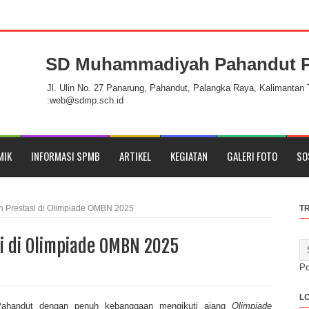
SD Muhammadiyah Pahandut P
ka Raya
Jl. Ulin No. 27 Panarung, Pahandut, Palangka Raya, Kalimantan
:web@sdmp.sch.id
MIK
INFORMASI SPMB
ARTIKEL
KEGIATAN
GALERI FOTO
SO
 Prestasi di Olimpiade OMBN 2025
T
i di Olimpiade OMBN 2025
P
L
handut dengan penuh kebanggaan mengikuti ajang
Olimpiade