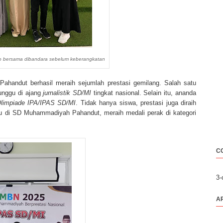
to bersama dibandara sebelum keberangkatan
ahandut berhasil meraih sejumlah prestasi gemilang. Salah satu
runggu di ajang
jurnalistik SD/MI
tingkat nasional. Selain itu, ananda
limpiade IPA/IPAS SD/MI
. Tidak hanya siswa, prestasi juga diraih
u di SD Muhammadiyah Pahandut, meraih medali perak di kategori
C
3
A