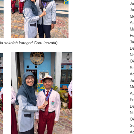
Ju
Ju
Me
Ap
Ma
Fe
Ja
a sekolah kategori Guru Inovatif)
D
N
Ok
Se
Ag
Ju
Me
Ap
Fe
D
N
Ok
Se
Ag