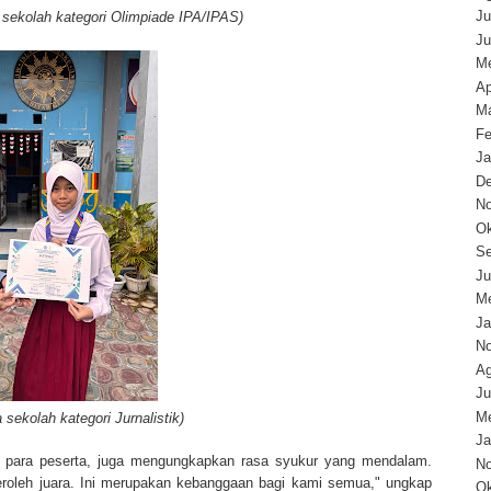
Ju
 sekolah kategori Olimpiade IPA/IPAS)
Ju
Me
Ap
Ma
Fe
Ja
D
N
Ok
Se
Ju
Me
Ja
N
Ag
Ju
Me
sekolah kategori Jurnalistik)
Ja
i para peserta, juga mengungkapkan rasa syukur yang mendalam.
N
roleh juara. Ini merupakan kebanggaan bagi kami semua," ungkap
Ok