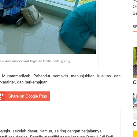
N
Ok
Se
S
atu narasumber saat kegiatan lomba berlangsung
D Muhammadiyah Pahandut semakin menunjukkan kualitas dan
C
rkarakter, dan berkemajuan.
Share on Google Plus
C
bangku sekolah dasar. Namun, seiring dengan berjalannya