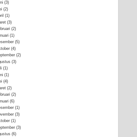
ni
(3)
i
(2)
ril
(1)
ret
(3)
bruari
(2)
nuari
(1)
esember
(5)
tober
(4)
ptember
(2)
ustus
(3)
li
(1)
ni
(1)
i
(4)
ret
(2)
bruari
(2)
nuari
(6)
esember
(1)
ovember
(3)
tober
(1)
ptember
(3)
ustus
(6)