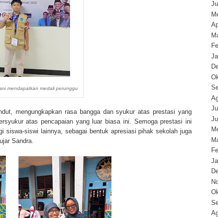
Ju
Me
Ap
Ma
Fe
Ja
D
Ok
Se
rani mendapatkan medali perunggu
Ag
Ju
dut, mengungkapkan rasa bangga dan syukur atas prestasi yang
Ju
rsyukur atas pencapaian yang luar biasa ini. Semoga prestasi ini
Me
i siswa-siswi lainnya, sebagai bentuk apresiasi pihak sekolah juga
Ma
ujar Sandra.
Fe
Ja
D
N
Ok
Se
Ag