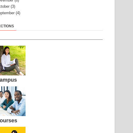
ovember
(6)
tober
(3)
ptember
(4)
ECTIONS
ampus
ourses