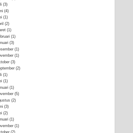
li
(3)
ni
(4)
i
(1)
ril
(2)
ret
(1)
bruari
(1)
nuari
(3)
esember
(1)
ovember
(1)
tober
(3)
ptember
(2)
li
(1)
i
(1)
nuari
(1)
ovember
(5)
ustus
(2)
ni
(3)
i
(2)
nuari
(1)
ovember
(1)
tober
(2)