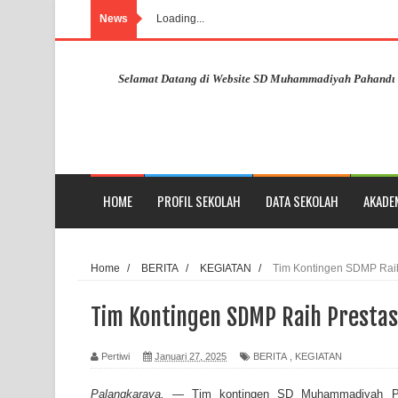
News
Loading...
Selamat Datang di Website SD Muhammadiyah Pahandut Palang
HOME
PROFIL SEKOLAH
DATA SEKOLAH
AKADE
Home
/
BERITA
/
KEGIATAN
/
Tim Kontingen SDMP Raih
Tim Kontingen SDMP Raih Prestas
Pertiwi
Januari 27, 2025
BERITA
,
KEGIATAN
Palangkaraya,
— Tim kontingen SD Muhammadiyah Pa