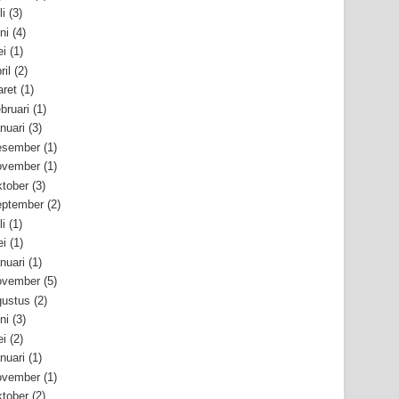
li
(3)
ni
(4)
i
(1)
ril
(2)
ret
(1)
bruari
(1)
nuari
(3)
esember
(1)
ovember
(1)
tober
(3)
ptember
(2)
li
(1)
i
(1)
nuari
(1)
ovember
(5)
ustus
(2)
ni
(3)
i
(2)
nuari
(1)
ovember
(1)
tober
(2)