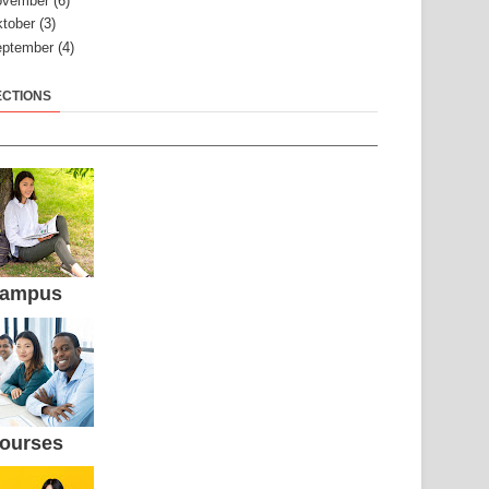
ovember
(6)
tober
(3)
ptember
(4)
ECTIONS
ampus
ourses