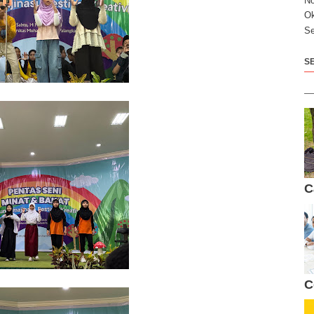
N
Ok
Se
S
C
C