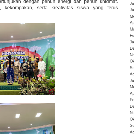
rtunjukan dengan penuh energi dan penuh khidmat.
Ju
 kekompakan, serta kreativitas siswa yang terus
Ju
Me
Ap
Ma
Fe
Ja
D
N
Ok
Se
Ag
Ju
Me
Ap
Fe
D
N
Ok
Se
Ag