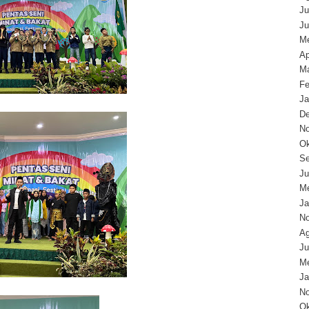
Ju
Ju
Me
Ap
Ma
Fe
Ja
D
N
Ok
Se
Ju
Me
Ja
N
Ag
Ju
Me
Ja
N
Ok