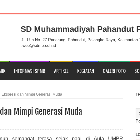
SD Muhammadiyah Pahandut P
handut Palangka Raya
Jl. Ulin No. 27 Panarung, Pahandut, Palangka Raya, Kalimantan
:web@sdmp.sch.id
MIK
INFORMASI SPMB
ARTIKEL
KEGIATAN
GALERI FOTO
SO
 Ekspresi dan Mimpi Generasi Muda
T
 dan Mimpi Generasi Muda
P
L
penuh semangat terasa sejak pagi di Aula UMPR