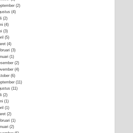
ptember
(2)
ustus
(4)
li
(2)
ni
(4)
i
(3)
ril
(5)
ret
(4)
bruari
(3)
nuari
(1)
esember
(2)
ovember
(4)
tober
(6)
ptember
(11)
ustus
(11)
li
(2)
ni
(1)
ril
(1)
ret
(2)
bruari
(1)
nuari
(2)