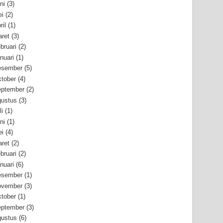
ni
(3)
i
(2)
ril
(1)
ret
(3)
bruari
(2)
nuari
(1)
esember
(5)
tober
(4)
ptember
(2)
ustus
(3)
li
(1)
ni
(1)
i
(4)
ret
(2)
bruari
(2)
nuari
(6)
esember
(1)
ovember
(3)
tober
(1)
ptember
(3)
ustus
(6)