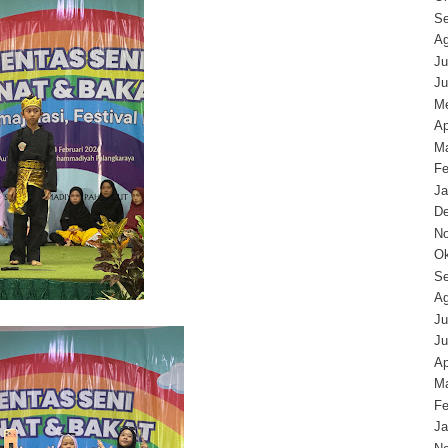
Se
Ag
Ju
Ju
Me
Ap
Ma
Fe
Ja
D
N
Ok
Se
Ag
Ju
Ju
Ap
Ma
Fe
Ja