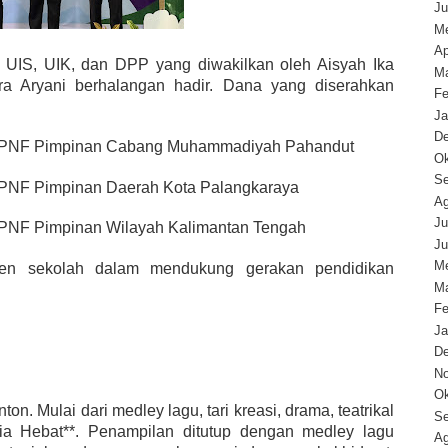
Ju
Me
Ap
UIS, UIK, dan DPP yang diwakilkan oleh Aisyah Ika
Ma
a Aryani berhalangan hadir. Dana yang diserahkan
Fe
Ja
D
n PNF Pimpinan Cabang Muhammadiyah Pahandut
Ok
Se
 PNF Pimpinan Daerah Kota Palangkaraya
Ag
Ju
 PNF Pimpinan Wilayah Kalimantan Tengah
Ju
Me
men sekolah dalam mendukung gerakan pendidikan
Ma
Fe
Ja
D
N
Ok
. Mulai dari medley lagu, tari kreasi, drama, teatrikal
Se
ia Hebat**. Penampilan ditutup dengan medley lagu
Ag