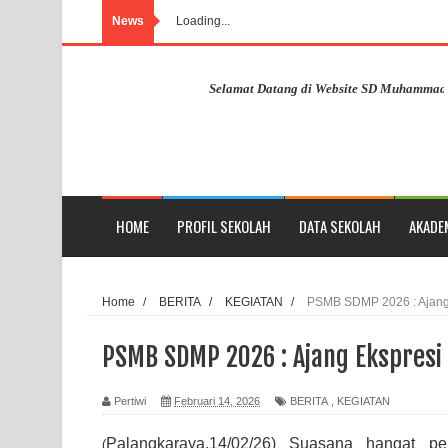
News
Loading...
Selamat Datang di Website SD Muhammadiyah Pa
HOME
PROFIL SEKOLAH
DATA SEKOLAH
AKADE
Home
/
BERITA
/
KEGIATAN
/
PSMB SDMP 2026 : Ajang
PSMB SDMP 2026 : Ajang Ekspresi
Pertiwi
Februari 14, 2026
BERITA
,
KEGIATAN
Palangkaraya,14/02/26) Suasana hangat 
(