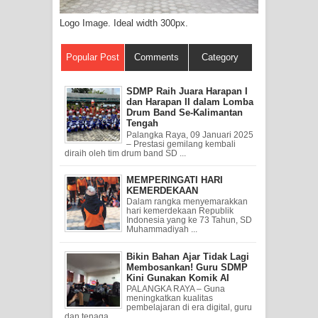
Logo Image. Ideal width 300px.
Popular Post
Comments
Category
SDMP Raih Juara Harapan I
dan Harapan II dalam Lomba
Drum Band Se-Kalimantan
Tengah
Palangka Raya, 09 Januari 2025
– Prestasi gemilang kembali
diraih oleh tim drum band SD ...
MEMPERINGATI HARI
KEMERDEKAAN
Dalam rangka menyemarakkan
hari kemerdekaan Republik
Indonesia yang ke 73 Tahun, SD
Muhammadiyah ...
Bikin Bahan Ajar Tidak Lagi
Membosankan! Guru SDMP
Kini Gunakan Komik AI
PALANGKA RAYA – Guna
meningkatkan kualitas
pembelajaran di era digital, guru
dan tenaga ...