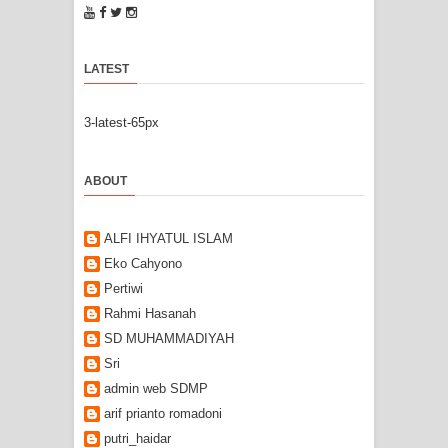
LATEST
3-latest-65px
ABOUT
ALFI IHYATUL ISLAM
Eko Cahyono
Pertiwi
Rahmi Hasanah
SD MUHAMMADIYAH
Sri
admin web SDMP
arif prianto romadoni
putri_haidar