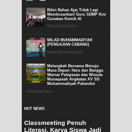
Bikin Bahan Ajar Tidak Lagi
Membosankan! Guru SDMP Kini
Gunakan Komik AI
PALANGKA RAYA – ...
MILAD MUHAMMADIYAH
(PENGAJIAN CABANG)
Milad Muhammadiyah ...
Melangkah Bersama Menuju
Masa Depan: Haru dan Bangga
Warnai Pelepasan dan Wisuda
Munaqasah Angkatan XV SD
Muhammadiyah Pahandut
Palangka Raya – ...
HOT NEWS
Classmeeting Penuh
Literasi, Karya Siswa Jadi