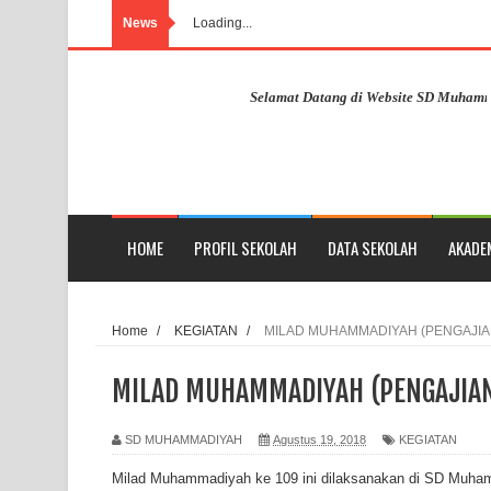
News
Loading...
Selamat Datang di Website SD Muhammadiyah 
HOME
PROFIL SEKOLAH
DATA SEKOLAH
AKADE
Home
/
KEGIATAN
/
MILAD MUHAMMADIYAH (PENGAJIA
MILAD MUHAMMADIYAH (PENGAJIA
SD MUHAMMADIYAH
Agustus 19, 2018
KEGIATAN
Milad Muhammadiyah ke 109 ini dilaksanakan di SD Muha