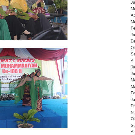
Ju
Me
Ap
Ma
Fe
Ja
D
Ok
Se
Ag
Ju
Ju
Me
Ma
Fe
Ja
D
N
Ok
Se
Ag