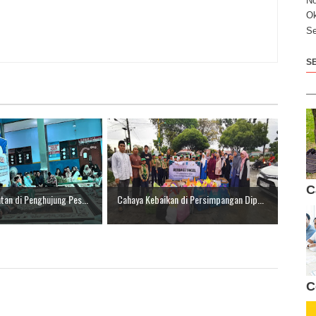
N
Ok
Se
S
C
an di Penghujung Pes...
Cahaya Kebaikan di Persimpangan Dip...
C