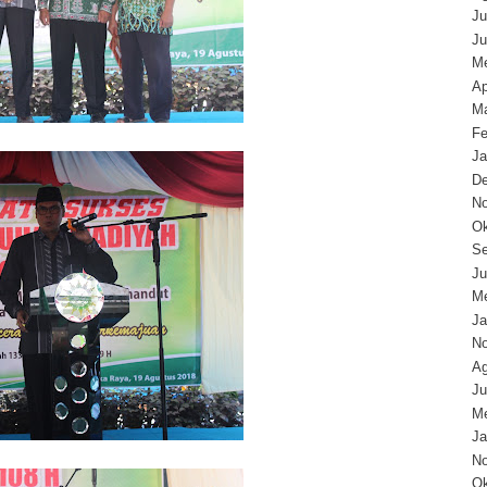
Ju
Ju
Me
Ap
Ma
Fe
Ja
D
N
Ok
Se
Ju
Me
Ja
N
Ag
Ju
Me
Ja
N
Ok