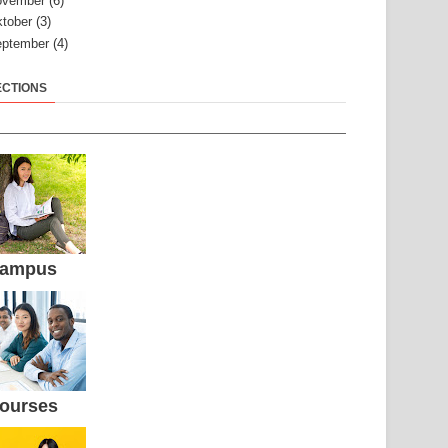
ovember
(6)
tober
(3)
ptember
(4)
ECTIONS
ampus
ourses