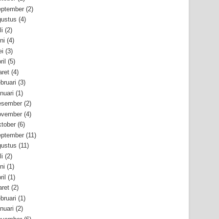
ptember
(2)
ustus
(4)
li
(2)
ni
(4)
i
(3)
ril
(5)
ret
(4)
bruari
(3)
nuari
(1)
esember
(2)
ovember
(4)
tober
(6)
ptember
(11)
ustus
(11)
li
(2)
ni
(1)
ril
(1)
ret
(2)
bruari
(1)
nuari
(2)