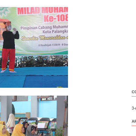
C
3
A