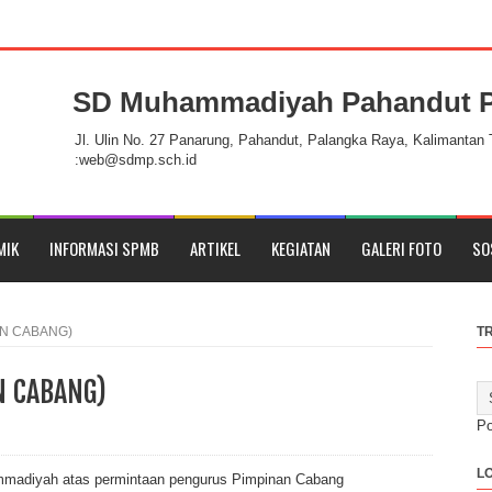
SD Muhammadiyah Pahandut P
Pahandut Palangka Raya
Jl. Ulin No. 27 Panarung, Pahandut, Palangka Raya, Kalimantan
:web@sdmp.sch.id
MIK
INFORMASI SPMB
ARTIKEL
KEGIATAN
GALERI FOTO
SO
N CABANG)
T
N CABANG)
P
L
mmadiyah atas permintaan pengurus Pimpinan Cabang