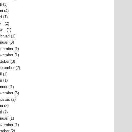
li
(3)
ni
(4)
i
(1)
ril
(2)
ret
(1)
bruari
(1)
nuari
(3)
esember
(1)
ovember
(1)
tober
(3)
ptember
(2)
li
(1)
i
(1)
nuari
(1)
ovember
(5)
ustus
(2)
ni
(3)
i
(2)
nuari
(1)
ovember
(1)
tober
(2)