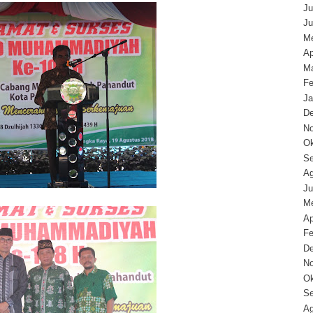
Ju
Ju
Me
Ap
Ma
Fe
Ja
D
N
Ok
Se
Ag
Ju
Me
Ap
Fe
D
N
Ok
Se
Ag