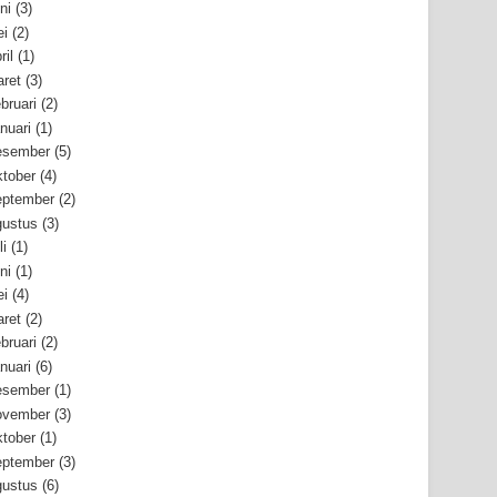
ni
(3)
i
(2)
ril
(1)
ret
(3)
bruari
(2)
nuari
(1)
esember
(5)
tober
(4)
ptember
(2)
ustus
(3)
li
(1)
ni
(1)
i
(4)
ret
(2)
bruari
(2)
nuari
(6)
esember
(1)
ovember
(3)
tober
(1)
ptember
(3)
ustus
(6)