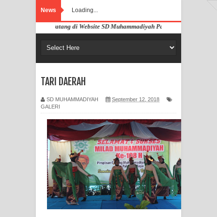
News
Loading...
Selamat Datang di Website SD Muhammadiyah Pahandut Palangka Raya
TARI DAERAH
SD MUHAMMADIYAH
September 12, 2018
GALERI