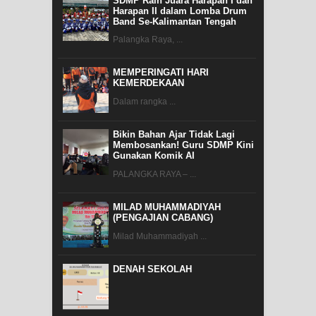
SDMP Raih Juara Harapan I dan
Harapan II dalam Lomba Drum
Band Se-Kalimantan Tengah
Palangka Raya, ...
MEMPERINGATI HARI
KEMERDEKAAN
Dalam rangka ...
Bikin Bahan Ajar Tidak Lagi
Membosankan! Guru SDMP Kini
Gunakan Komik AI
PALANGKA RAYA – ...
MILAD MUHAMMADIYAH
(PENGAJIAN CABANG)
Milad Muhammadiyah ...
DENAH SEKOLAH