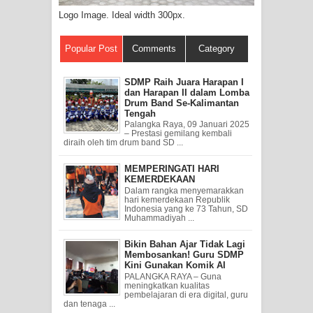
Logo Image. Ideal width 300px.
Popular Post
Comments
Category
SDMP Raih Juara Harapan I
dan Harapan II dalam Lomba
Drum Band Se-Kalimantan
Tengah
Palangka Raya, 09 Januari 2025
– Prestasi gemilang kembali
diraih oleh tim drum band SD ...
MEMPERINGATI HARI
KEMERDEKAAN
Dalam rangka menyemarakkan
hari kemerdekaan Republik
Indonesia yang ke 73 Tahun, SD
Muhammadiyah ...
Bikin Bahan Ajar Tidak Lagi
Membosankan! Guru SDMP
Kini Gunakan Komik AI
PALANGKA RAYA – Guna
meningkatkan kualitas
pembelajaran di era digital, guru
dan tenaga ...