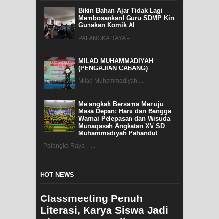
Bikin Bahan Ajar Tidak Lagi
Membosankan! Guru SDMP Kini
Gunakan Komik AI
PALANGKA RAYA – ...
MILAD MUHAMMADIYAH
(PENGAJIAN CABANG)
Milad Muhammadiyah ...
Melangkah Bersama Menuju
Masa Depan: Haru dan Bangga
Warnai Pelepasan dan Wisuda
Munaqasah Angkatan XV SD
Muhammadiyah Pahandut
Palangka Raya – ...
HOT NEWS
Classmeeting Penuh
Literasi, Karya Siswa Jadi