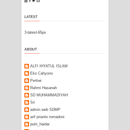
LATEST
3-latest-65px
ABOUT
ALFI IHYATUL ISLAM
Eko Cahyono
Pertiwi
Rahmi Hasanah
SD MUHAMMADIYAH
Sri
admin web SDMP
arif prianto romadoni
putri_haidar