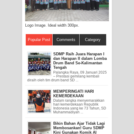
Logo Image. Ideal width 300px.
Popular Post
Comments
Category
SDMP Raih Juara Harapan I
dan Harapan II dalam Lomba
Drum Band Se-Kalimantan
Tengah
Palangka Raya, 09 Januari 2025
– Prestasi gemilang kembali
diraih oleh tim drum band SD ...
MEMPERINGATI HARI
KEMERDEKAAN
Dalam rangka menyemarakkan
hari kemerdekaan Republik
Indonesia yang ke 73 Tahun, SD
Muhammadiyah ...
Bikin Bahan Ajar Tidak Lagi
Membosankan! Guru SDMP
Kini Gunakan Komik AI