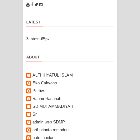
LATEST
3-latest-65px
ABOUT
ALFI IHYATUL ISLAM
Eko Cahyono
Pertiwi
Rahmi Hasanah
SD MUHAMMADIYAH
Sri
admin web SDMP
arif prianto romadoni
putri_haidar