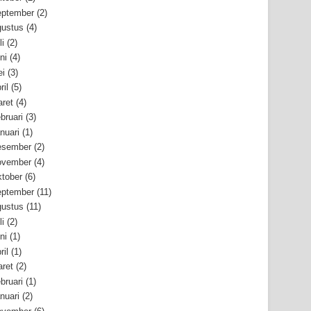
ptember
(2)
ustus
(4)
li
(2)
ni
(4)
i
(3)
ril
(5)
ret
(4)
bruari
(3)
nuari
(1)
esember
(2)
ovember
(4)
tober
(6)
ptember
(11)
ustus
(11)
li
(2)
ni
(1)
ril
(1)
ret
(2)
bruari
(1)
nuari
(2)