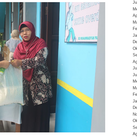
Ju
Me
Ap
Ma
Fe
Ja
D
Ok
Se
Ag
Ju
Ju
Me
Ma
Fe
Ja
D
N
Ok
Se
Ag