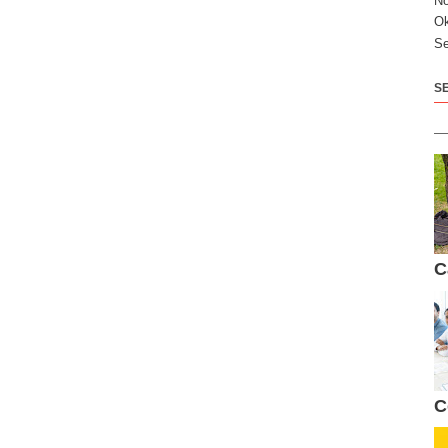
N
Ok
Se
S
C
C