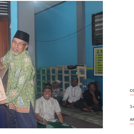
C
3
A