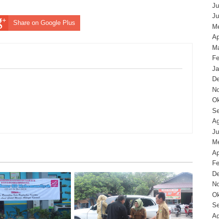
Ju
Ju
Share on Google Plus
Me
Ap
Ma
Fe
Ja
D
N
Ok
Se
Ag
Ju
Me
Ap
Fe
D
N
Ok
Se
Ag