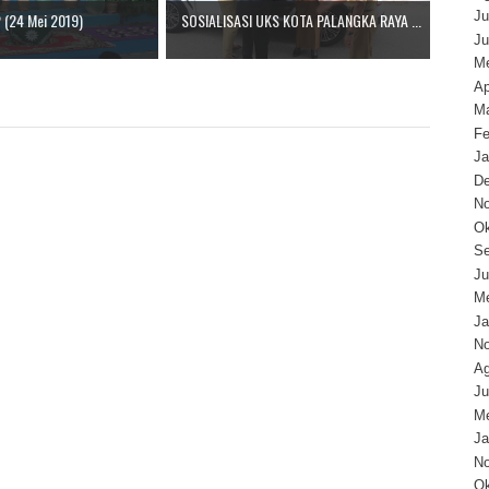
Ju
(24 Mei 2019)
SOSIALISASI UKS KOTA PALANGKA RAYA ...
Ju
Me
Ap
Ma
Fe
Ja
D
N
Ok
Se
Ju
Me
Ja
N
Ag
Ju
Me
Ja
N
Ok