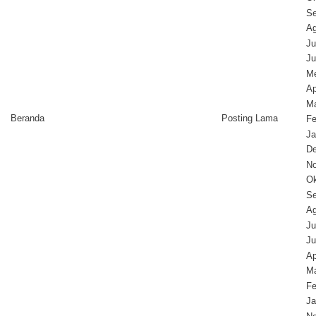
Se
Ag
Ju
Ju
Me
Ap
Ma
Beranda
Posting Lama
Fe
Ja
D
N
Ok
Se
Ag
Ju
Ju
Ap
Ma
Fe
Ja