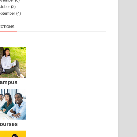
ovember
(6)
tober
(3)
ptember
(4)
ECTIONS
ampus
ourses