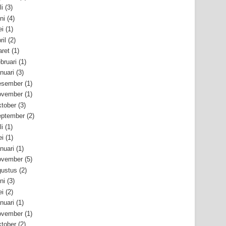
li
(3)
ni
(4)
i
(1)
ril
(2)
ret
(1)
bruari
(1)
nuari
(3)
esember
(1)
ovember
(1)
tober
(3)
ptember
(2)
li
(1)
i
(1)
nuari
(1)
ovember
(5)
ustus
(2)
ni
(3)
i
(2)
nuari
(1)
ovember
(1)
tober
(2)