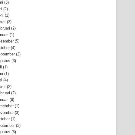
ni
(3)
i
(2)
ril
(1)
ret
(3)
bruari
(2)
nuari
(1)
esember
(5)
tober
(4)
ptember
(2)
ustus
(3)
li
(1)
ni
(1)
i
(4)
ret
(2)
bruari
(2)
nuari
(6)
esember
(1)
ovember
(3)
tober
(1)
ptember
(3)
ustus
(6)