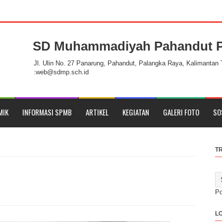
SD Muhammadiyah Pahandut P
ahandut Palangka Raya
Jl. Ulin No. 27 Panarung, Pahandut, Palangka Raya, Kalimantan
:web@sdmp.sch.id
MIK
INFORMASI SPMB
ARTIKEL
KEGIATAN
GALERI FOTO
SO
T
P
L