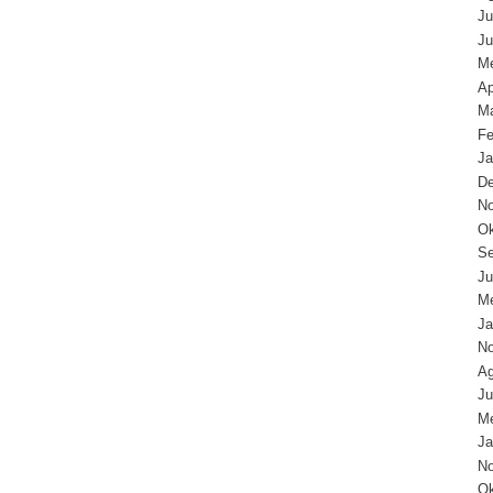
Ju
Ju
Me
Ap
Ma
Fe
Ja
D
N
Ok
Se
Ju
Me
Ja
N
Ag
Ju
Me
Ja
N
Ok