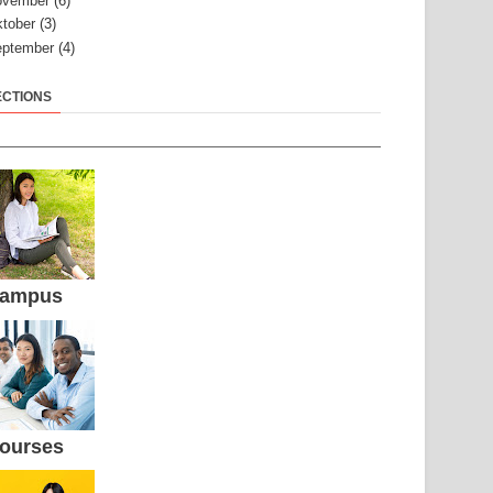
ovember
(6)
tober
(3)
ptember
(4)
ECTIONS
ampus
ourses