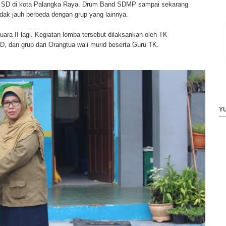
kat SD di kota Palangka Raya. Drum Band SDMP sampai sekarang
dak jauh berbeda dengan grup yang lainnya.
ara II lagi. Kegiatan lomba tersebut dilaksankan oleh TK
SD, dan grup dari Orangtua wali murid beserta Guru TK.
Y