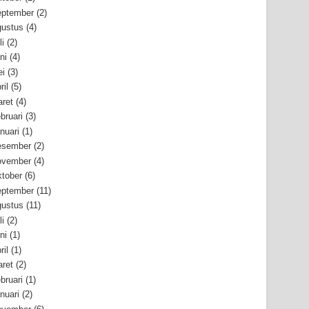
ptember
(2)
ustus
(4)
li
(2)
ni
(4)
i
(3)
ril
(5)
ret
(4)
bruari
(3)
nuari
(1)
esember
(2)
ovember
(4)
tober
(6)
ptember
(11)
ustus
(11)
li
(2)
ni
(1)
ril
(1)
ret
(2)
bruari
(1)
nuari
(2)