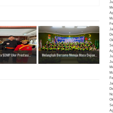
Ju
Me
Ap
Ma
Fe
Ja
D
Ok
Se
Ag
a SDMP Ukir Prestasi...
Melangkah Bersama Menuju Masa Depan...
Ju
Ju
Me
Ma
Fe
Ja
D
N
Ok
Se
Ag