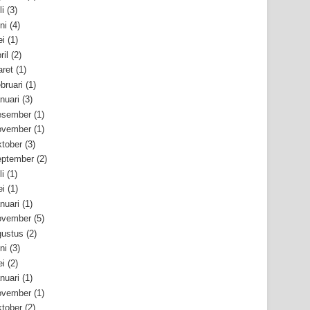
li
(3)
ni
(4)
i
(1)
ril
(2)
ret
(1)
bruari
(1)
nuari
(3)
esember
(1)
ovember
(1)
tober
(3)
ptember
(2)
li
(1)
i
(1)
nuari
(1)
ovember
(5)
ustus
(2)
ni
(3)
i
(2)
nuari
(1)
ovember
(1)
tober
(2)