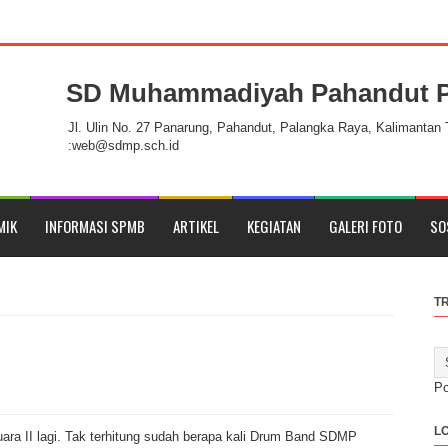
SD Muhammadiyah Pahandut P
Pahandut Palangka Raya
Jl. Ulin No. 27 Panarung, Pahandut, Palangka Raya, Kalimantan
:web@sdmp.sch.id
MIK
INFORMASI SPMB
ARTIKEL
KEGIATAN
GALERI FOTO
SO
T
P
L
ra II lagi. Tak terhitung sudah berapa kali Drum Band SDMP