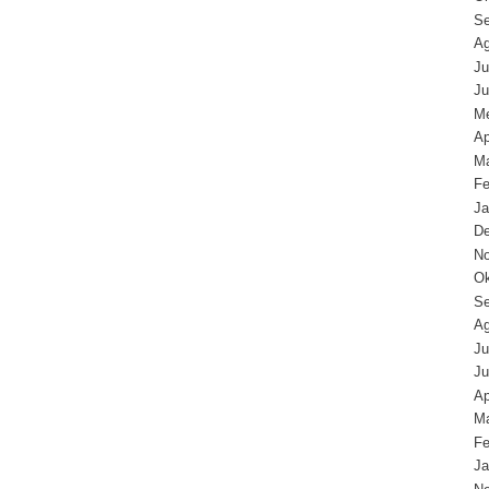
Se
Ag
Ju
Ju
Me
Ap
Ma
Fe
Ja
D
N
Ok
Se
Ag
Ju
Ju
Ap
Ma
Fe
Ja