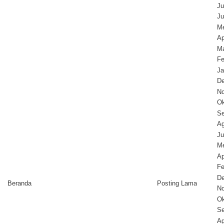
Ju
Ju
Me
Ap
Ma
Fe
Ja
D
N
Ok
Se
Ag
Ju
Me
Ap
Fe
D
Beranda
Posting Lama
N
Ok
Se
Ag