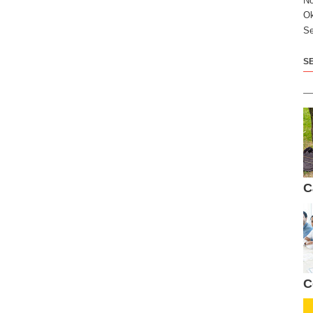
N
Ok
Se
S
C
C