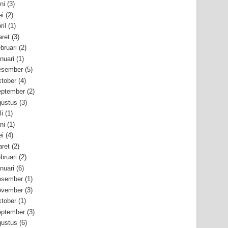
ni
(3)
i
(2)
ril
(1)
ret
(3)
bruari
(2)
nuari
(1)
esember
(5)
tober
(4)
ptember
(2)
ustus
(3)
li
(1)
ni
(1)
i
(4)
ret
(2)
bruari
(2)
nuari
(6)
esember
(1)
ovember
(3)
tober
(1)
ptember
(3)
ustus
(6)