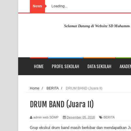
News
Loading...
Selamat Datang di Website SD Muhammadiyah 
HOME
PROFIL SEKOLAH
DATA SEKOLAH
AKADE
Home
/
BERITA
/
DRUM BAND (Juara II)
DRUM BAND (Juara II)
admin web SDMP
Desember 05, 2018
BERITA
Grup ekskul drum band masih berkibar dan mendapatkan Jua