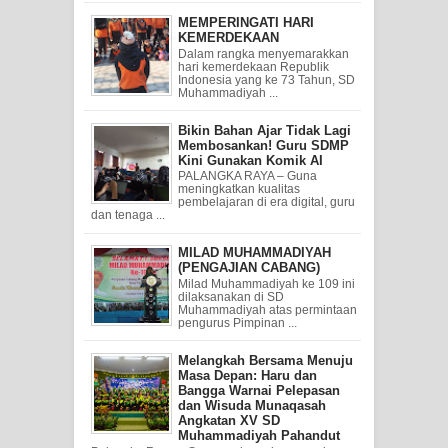
MEMPERINGATI HARI
KEMERDEKAAN
Dalam rangka menyemarakkan
hari kemerdekaan Republik
Indonesia yang ke 73 Tahun, SD
Muhammadiyah ...
Bikin Bahan Ajar Tidak Lagi
Membosankan! Guru SDMP
Kini Gunakan Komik AI
PALANGKA RAYA – Guna
meningkatkan kualitas
pembelajaran di era digital, guru
dan tenaga ...
MILAD MUHAMMADIYAH
(PENGAJIAN CABANG)
Milad Muhammadiyah ke 109 ini
dilaksanakan di SD
Muhammadiyah atas permintaan
pengurus Pimpinan ...
Melangkah Bersama Menuju
Masa Depan: Haru dan
Bangga Warnai Pelepasan
dan Wisuda Munaqasah
Angkatan XV SD
Muhammadiyah Pahandut