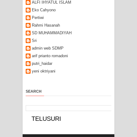
ALFI IHYATUL ISLAM
Eko Cahyono
Pertiwi
Rahmi Hasanah
SD MUHAMMADIYAH
Sri
admin web SDMP
arif prianto romadoni
putri_haidar
yeni oktriyani
SEARCH