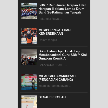
SDMP Raih Juara Harapan I dan
Harapan II dalam Lomba Drum
Band Se-Kalimantan Tengah
Palangka Raya, ...
MEMPERINGATI HARI
KEMERDEKAAN
Dalam rangka ...
Bikin Bahan Ajar Tidak Lagi
Membosankan! Guru SDMP Kini
Gunakan Komik AI
PALANGKA RAYA – ...
MILAD MUHAMMADIYAH
(PENGAJIAN CABANG)
Milad Muhammadiyah ...
DENAH SEKOLAH