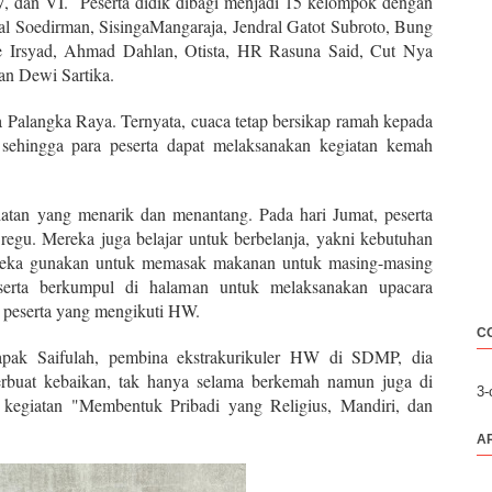
V, V, dan VI. Peserta didik dibagi menjadi 15 kelompok dengan
l Soedirman, SisingaMangaraja, Jendral Gatot Subroto, Bung
e Irsyad, Ahmad Dahlan, Otista, HR Rasuna Said, Cut Nya
an Dewi Sartika.
 Palangka Raya. Ternyata, cuaca tetap bersikap ramah kepada
hingga para peserta dapat melaksanakan kegiatan kemah
atan yang menarik dan menantang. Pada hari Jumat, peserta
regu. Mereka juga belajar untuk berbelanja, yakni kebutuhan
ereka gunakan untuk memasak makanan untuk masing-masing
eserta berkumpul di halaman untuk melaksanakan upacara
 peserta yang mengikuti HW.
C
pak Saifulah, pembina ekstrakurikuler HW di SDMP, dia
erbuat kebaikan, tak hanya selama berkemah namun juga di
3
a kegiatan "Membentuk Pribadi yang Religius, Mandiri, dan
A