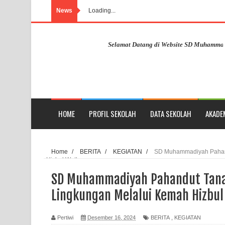
News
Loading...
Selamat Datang di Website SD Muhammadiyah P
HOME
PROFIL SEKOLAH
DATA SEKOLAH
AKADE
Home
/
BERITA
/
KEGIATAN
/
SD Muhammadiyah Pahand
Hizbul Wathan
SD Muhammadiyah Pahandut Tana
Lingkungan Melalui Kemah Hizbu
Pertiwi
Desember 16, 2024
BERITA
,
KEGIATAN