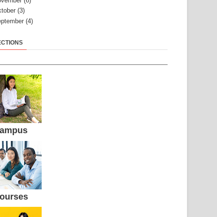
ovember
(6)
tober
(3)
ptember
(4)
ECTIONS
ampus
ourses