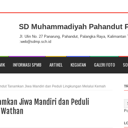
SD Muhammadiyah Pahandut P
ahandut Palangka Raya
Jl. Ulin No. 27 Panarung, Pahandut, Palangka Raya, Kalimantan
:web@sdmp.sch.id
MIK
INFORMASI SPMB
ARTIKEL
KEGIATAN
GALERI FOTO
SO
ut Tanamkan Jiwa Mandiri dan Peduli Lingkungan Melalui Kemah
T
mkan Jiwa Mandiri dan Peduli
l Wathan
P
L