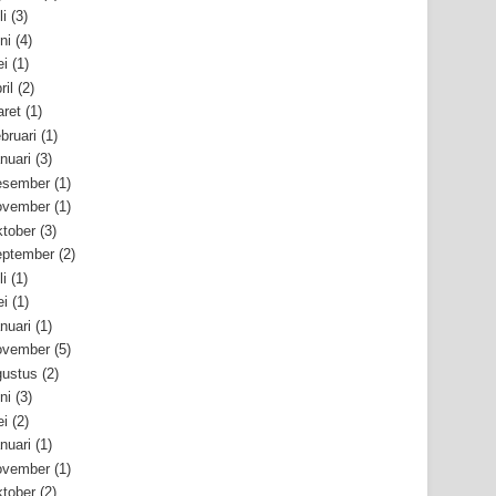
li
(3)
ni
(4)
i
(1)
ril
(2)
ret
(1)
bruari
(1)
nuari
(3)
esember
(1)
ovember
(1)
tober
(3)
ptember
(2)
li
(1)
i
(1)
nuari
(1)
ovember
(5)
ustus
(2)
ni
(3)
i
(2)
nuari
(1)
ovember
(1)
tober
(2)