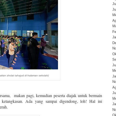
Ju
Ju
Me
Ap
Ma
Fe
Ja
D
N
Ok
Se
Ju
Me
kan sholat tahajud di halaman sekolah)
Ja
N
Ag
Ju
ersama, makan pagi, kemudian peserta diajak untuk bermain
Me
 ketangkasan. Ada yang sampai digendong, loh! Hal ini
Ja
yerah.
N
Ok