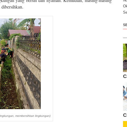
ingkungan yang bersih dan nyaman. Kemudian, masing-masing
N
.
 dibersihkan
Ok
Se
S
C
C
Lingkungan, membersihkan lingkungan)