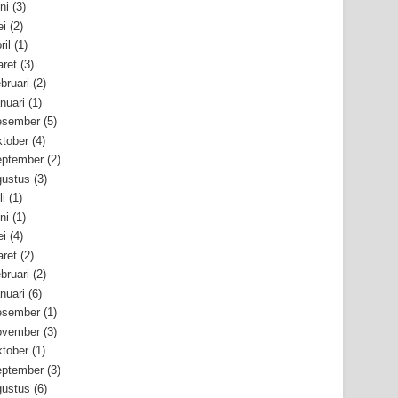
ni
(3)
i
(2)
ril
(1)
ret
(3)
bruari
(2)
nuari
(1)
esember
(5)
tober
(4)
ptember
(2)
ustus
(3)
li
(1)
ni
(1)
i
(4)
ret
(2)
bruari
(2)
nuari
(6)
esember
(1)
ovember
(3)
tober
(1)
ptember
(3)
ustus
(6)