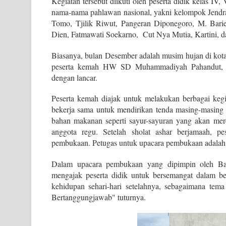
Kegiatan tersebut diikuti oleh peserta didik kelas I
nama-nama pahlawan nasional, yakni kelompok Jendra
Tomo, Tjilik Riwut, Pangeran Diponegoro, M. Bari
Dien, Fatmawati Soekarno, Cut Nya Mutia, Kartini, d
Biasanya, bulan Desember adalah musim hujan di kota
peserta kemah HW SD Muhammadiyah Pahandut, se
dengan lancar.
Peserta kemah diajak untuk melakukan berbagai kegi
bekerja sama untuk mendirikan tenda masing-masing 
bahan makanan seperti sayur-sayuran yang akan m
anggota regu. Setelah sholat ashar berjamaah, p
pembukaan. Petugas untuk upacara pembukaan adalah
Dalam upacara pembukaan yang dipimpin oleh Ba
mengajak peserta didik untuk bersemangat dalam b
kehidupan sehari-hari setelahnya, sebagaimana tem
Bertanggungjawab" tuturnya.