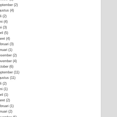
ptember
(2)
ustus
(4)
li
(2)
ni
(4)
i
(3)
ril
(5)
ret
(4)
bruari
(3)
nuari
(1)
esember
(2)
ovember
(4)
tober
(6)
ptember
(11)
ustus
(11)
li
(2)
ni
(1)
ril
(1)
ret
(2)
bruari
(1)
nuari
(2)