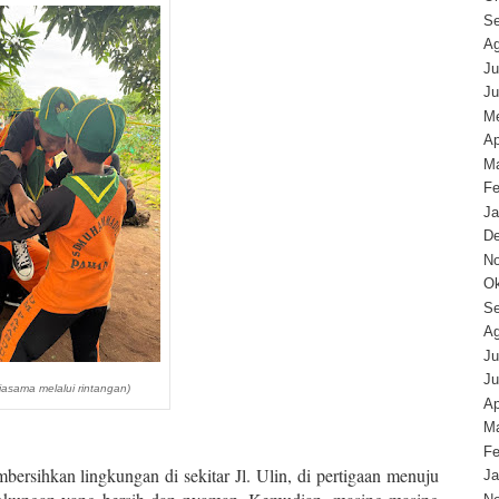
Se
Ag
Ju
Ju
Me
Ap
Ma
Fe
Ja
D
N
Ok
Se
Ag
Ju
Ju
jasama melalui rintangan)
Ap
Ma
Fe
bersihkan lingkungan di sekitar Jl. Ulin, di pertigaan menuju
Ja