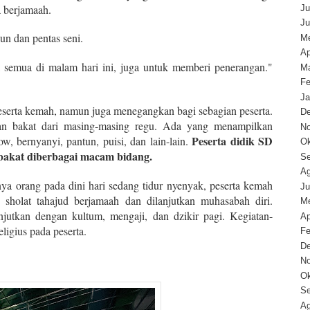
a berjamaah.
Ju
Ju
gun dan pentas seni.
Me
Ap
 semua di malam hari ini, juga untuk memberi penerangan."
Ma
Fe
Ja
peserta kemah, namun juga menegangkan bagi sebagian peserta.
D
an bakat dari masing-masing regu. Ada yang menampilkan
N
Peserta didik SD
ow, bernyanyi, pantun, puisi, dan lain-lain.
Ok
bakat diberbagai macam bidang.
Se
Ag
ya orang pada dini hari sedang tidur nyenyak, peserta kemah
Ju
holat tahajud berjamaah dan dilanjutkan muhasabah diri.
Me
jutkan dengan kultum, mengaji, dan dzikir pagi. Kegiatan-
Ap
eligius pada peserta.
Fe
D
N
Ok
Se
Ag