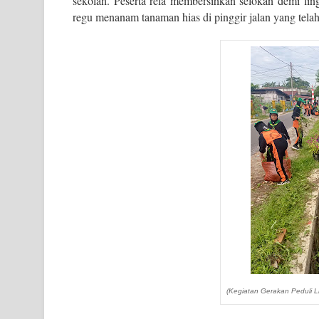
sekolah. Peserta rela membersihkan selokan demi l
regu menanam tanaman hias di pinggir jalan yang telah
(Kegiatan Gerakan Peduli 