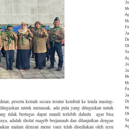
Ju
Me
Ap
Ma
Fe
Ja
D
Ok
Se
Ag
Ju
Ju
Me
Ma
Fe
Ja
mat, peserta kemah secara teratur kembali ke tenda masing-
D
 ditugaskan untuk memasak, ada pula yang ditugaskan untuk
N
ng tidak bertugas dapat mandi terlebih dahulu agar bisa
Ok
tnya, adalah sholat magrib berjamaah dan dilanjutkan dengan
Se
 makan malam dengan menu yang telah disediakan oleh regu
Ag