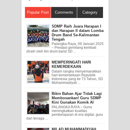
Popular Post
Comments
Category
SDMP Raih Juara Harapan I
dan Harapan II dalam Lomba
Drum Band Se-Kalimantan
Tengah
Palangka Raya, 09 Januari 2025
– Prestasi gemilang kembali
diraih oleh tim drum band SD ...
MEMPERINGATI HARI
KEMERDEKAAN
Dalam rangka menyemarakkan
hari kemerdekaan Republik
Indonesia yang ke 73 Tahun, SD
Muhammadiyah ...
Bikin Bahan Ajar Tidak Lagi
Membosankan! Guru SDMP
Kini Gunakan Komik AI
PALANGKA RAYA – Guna
meningkatkan kualitas
pembelajaran di era digital, guru
dan tenaga ...
MILAD MUHAMMADIYAH