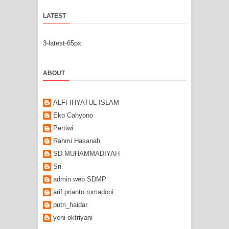
LATEST
3-latest-65px
ABOUT
ALFI IHYATUL ISLAM
Eko Cahyono
Pertiwi
Rahmi Hasanah
SD MUHAMMADIYAH
Sri
admin web SDMP
arif prianto romadoni
putri_haidar
yeni oktriyani