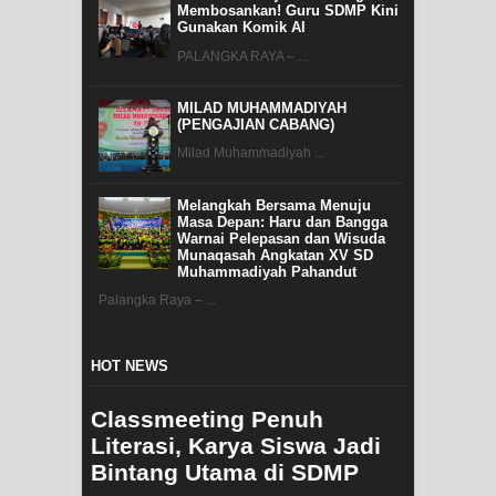
Membosankan! Guru SDMP Kini
Gunakan Komik AI
PALANGKA RAYA – ...
MILAD MUHAMMADIYAH
(PENGAJIAN CABANG)
Milad Muhammadiyah ...
Melangkah Bersama Menuju
Masa Depan: Haru dan Bangga
Warnai Pelepasan dan Wisuda
Munaqasah Angkatan XV SD
Muhammadiyah Pahandut
Palangka Raya – ...
HOT NEWS
Classmeeting Penuh
Literasi, Karya Siswa Jadi
Bintang Utama di SDMP