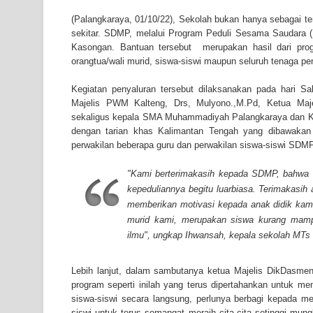
(Palangkaraya, 01/10/22), Sekolah bukan hanya sebagai te
sekitar. SDMP, melalui Program Peduli Sesama Saudar
Kasongan. Bantuan tersebut merupakan hasil dari pro
orangtua/wali murid, siswa-siswi maupun seluruh tenaga p
Kegiatan penyaluran tersebut dilaksanakan pada hari S
Majelis PWM Kalteng, Drs, Mulyono.,M.Pd, Ketua M
sekaligus kepala SMA Muhammadiyah Palangkaraya dan 
dengan tarian khas Kalimantan Tengah yang dibawakan
perwakilan beberapa guru dan perwakilan siswa-siswi SDMP
"
Kami berterimakasih kepada SDMP, bahwa 
kepeduliannya begitu luarbiasa. Terimakasih 
memberikan motivasi kepada anak didik kam
murid kami, merupakan siswa kurang mam
ilmu",
ungkap Ihwansah, kepala sekolah MT
Lebih lanjut, dalam sambutanya ketua Majelis DikDasm
program seperti inilah yang terus dipertahankan untuk 
siswa-siswi secara langsung, perlunya berbagi kepada 
siswi untuk terus semangat meraih cita-cita setinggi mu