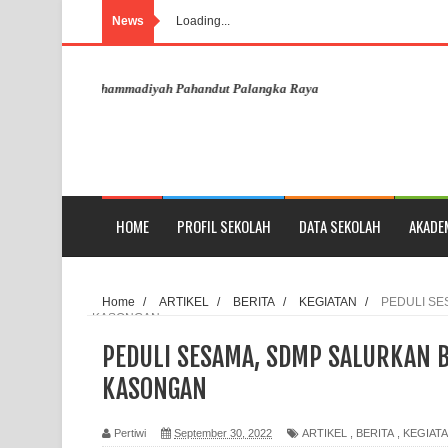
News
Loading...
ite SD Muhammadiyah Pahandut Palangka Raya
HOME
PROFIL SEKOLAH
DATA SEKOLAH
AKADE
Home
/
ARTIKEL
/
BERITA
/
KEGIATAN
/
PEDULI SE
KASONGAN
PEDULI SESAMA, SDMP SALURKAN
KASONGAN
Pertiwi
September 30, 2022
ARTIKEL
,
BERITA
,
KEGIAT