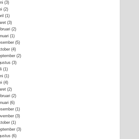
ni
(3)
i
(2)
ril
(1)
ret
(3)
bruari
(2)
nuari
(1)
esember
(5)
tober
(4)
ptember
(2)
ustus
(3)
li
(1)
ni
(1)
i
(4)
ret
(2)
bruari
(2)
nuari
(6)
esember
(1)
ovember
(3)
tober
(1)
ptember
(3)
ustus
(6)