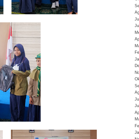
Se
Ag
Ju
Ju
Me
Ap
Ma
Fe
Ja
D
N
Ok
Se
Ag
Ju
Ju
Ap
Ma
Fe
Ja