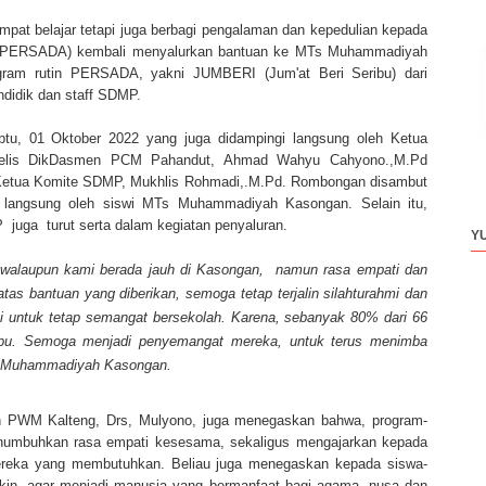
mpat belajar tetapi juga berbagi pengalaman dan kepedulian kepada
a (PERSADA) kembali menyalurkan bantuan ke MTs Muhammadiyah
gram rutin PERSADA, yakni JUMBERI (Jum'at Beri Seribu) dari
endidik dan staff SDMP.
abtu, 01 Oktober 2022 yang juga didampingi langsung oleh Ketua
ajelis DikDasmen PCM Pahandut, Ahmad Wahyu Cahyono.,M.Pd
Ketua Komite SDMP, Mukhlis Rohmadi,.M.Pd. Rombongan disambut
 langsung oleh siswi MTs Muhammadiyah Kasongan. Selain itu,
 juga turut serta dalam kegiatan penyaluran.
Y
walaupun kami berada jauh di Kasongan, namun rasa empati dan
atas bantuan yang diberikan, semoga tetap terjalin silahturahmi dan
i untuk tetap semangat bersekolah. Karena, sebanyak 80% dari 66
pu. Semoga menjadi penyemangat mereka, untuk terus menimba
s Muhammadiyah Kasongan.
en PWM Kalteng, Drs, Mulyono, juga menegaskan bahwa, program-
menumbuhkan rasa empati kesesama, sekaligus mengajarkan kepada
mereka yang membutuhkan. Beliau juga menegaskan kepada siswa-
ngkin, agar menjadi manusia yang bermanfaat bagi agama, nusa dan