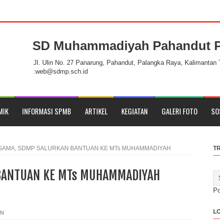
SD Muhammadiyah Pahandut P
Jl. Ulin No. 27 Panarung, Pahandut, Palangka Raya, Kalimantan
:web@sdmp.sch.id
MIK
INFORMASI SPMB
ARTIKEL
KEGIATAN
GALERI FOTO
SO
SAMA, SDMP SALURKAN BANTUAN KE MTs MUHAMMADIYAH
T
 BANTUAN KE MTs MUHAMMADIYAH
P
L
AN