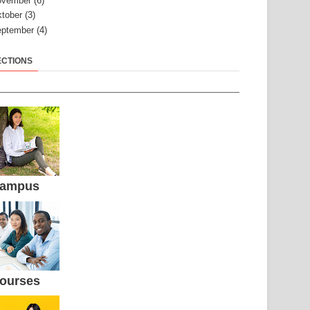
ovember
(6)
tober
(3)
ptember
(4)
ECTIONS
ampus
ourses