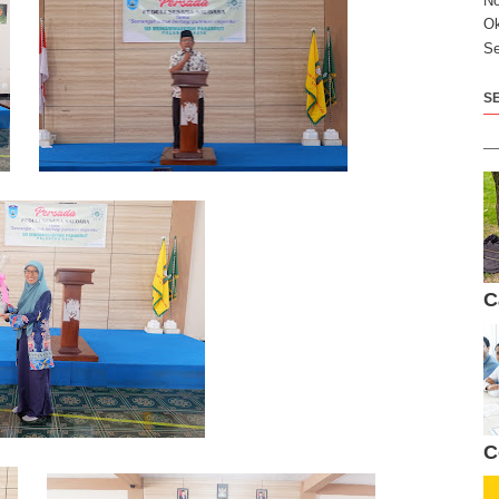
N
Ok
Se
S
C
C