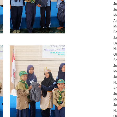
Ju
Ju
Me
Ap
Ma
Fe
Ja
D
N
Ok
Se
Ju
Me
Ja
N
Ag
Ju
Me
Ja
N
Ok