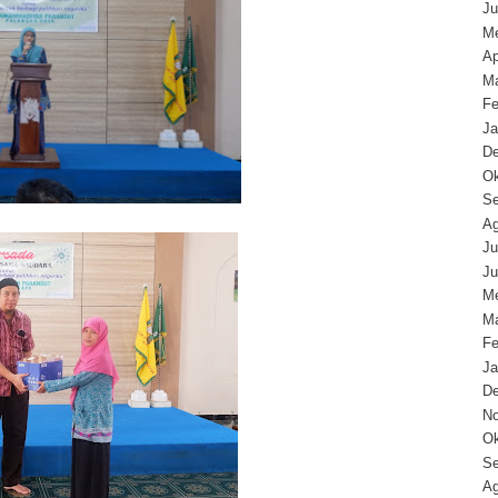
Ju
Me
Ap
Ma
Fe
Ja
D
Ok
Se
Ag
Ju
Ju
Me
Ma
Fe
Ja
D
N
Ok
Se
Ag