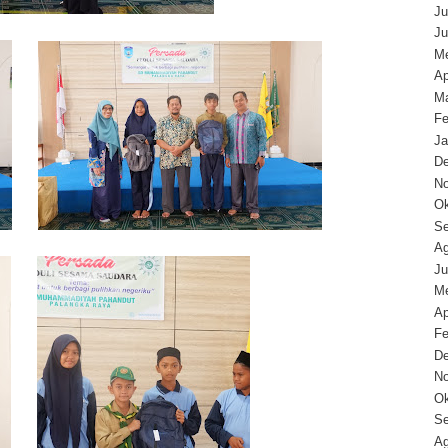
Ju
Ju
Me
Ap
Ma
Fe
Ja
D
N
Ok
Se
Ag
Ju
Me
Ap
Fe
D
N
Ok
Se
Ag