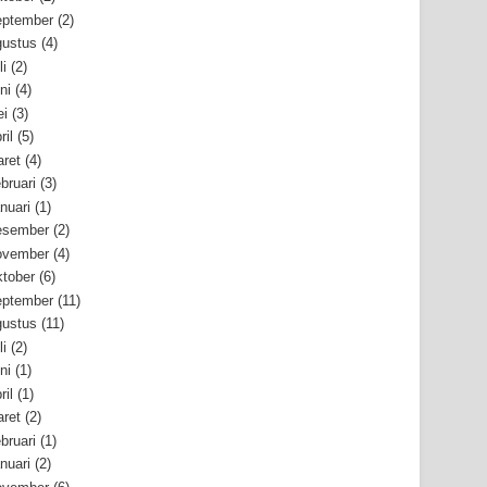
ptember
(2)
ustus
(4)
li
(2)
ni
(4)
i
(3)
ril
(5)
ret
(4)
bruari
(3)
nuari
(1)
esember
(2)
ovember
(4)
tober
(6)
ptember
(11)
ustus
(11)
li
(2)
ni
(1)
ril
(1)
ret
(2)
bruari
(1)
nuari
(2)