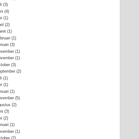
li
(3)
ni
(4)
i
(1)
ril
(2)
ret
(1)
bruari
(1)
nuari
(3)
esember
(1)
ovember
(1)
tober
(3)
ptember
(2)
li
(1)
i
(1)
nuari
(1)
ovember
(5)
ustus
(2)
ni
(3)
i
(2)
nuari
(1)
ovember
(1)
tober
(2)