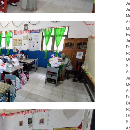
Ju
Ju
Me
Ap
Ma
Fe
Ja
D
N
Ok
Se
Ag
Ju
Me
Ap
Fe
D
N
Ok
Se
Ag