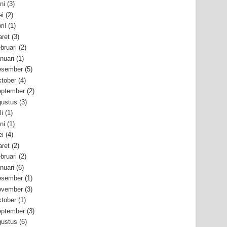
ni
(3)
i
(2)
ril
(1)
ret
(3)
bruari
(2)
nuari
(1)
esember
(5)
tober
(4)
ptember
(2)
ustus
(3)
li
(1)
ni
(1)
i
(4)
ret
(2)
bruari
(2)
nuari
(6)
esember
(1)
ovember
(3)
tober
(1)
ptember
(3)
ustus
(6)