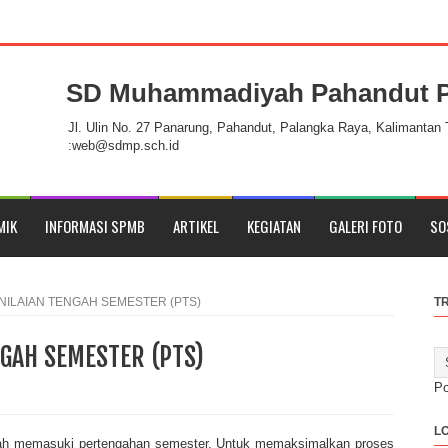
SD Muhammadiyah Pahandut P
ahandut Palangka Raya
Jl. Ulin No. 27 Panarung, Pahandut, Palangka Raya, Kalimantan
:web@sdmp.sch.id
MIK
INFORMASI SPMB
ARTIKEL
KEGIATAN
GALERI FOTO
SO
NILAIAN TENGAH SEMESTER (PTS)
T
GAH SEMESTER (PTS)
P
L
elah memasuki pertengahan semester. Untuk memaksimalkan proses