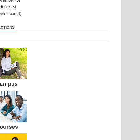
ovember
(6)
tober
(3)
ptember
(4)
ECTIONS
ampus
ourses