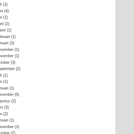
li
(3)
ni
(4)
i
(1)
ril
(2)
ret
(1)
bruari
(1)
nuari
(3)
esember
(1)
ovember
(1)
tober
(3)
ptember
(2)
li
(1)
i
(1)
nuari
(1)
ovember
(5)
ustus
(2)
ni
(3)
i
(2)
nuari
(1)
ovember
(1)
tober
(2)