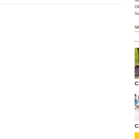
N
Ok
Se
S
C
C