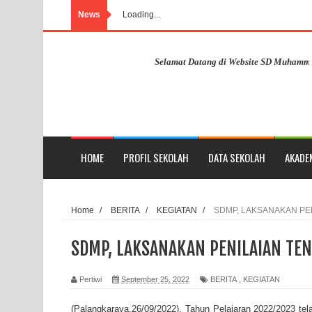
News
Loading...
Selamat Datang di Website SD Muhammadiyah P
HOME
PROFIL SEKOLAH
DATA SEKOLAH
AKADE
Home
/
BERITA
/
KEGIATAN
/
SDMP, LAKSANAKAN PE
SDMP, LAKSANAKAN PENILAIAN TEN
Pertiwi
September 25, 2022
BERITA
,
KEGIATAN
(Palangkaraya,26/09/2022), Tahun Pelajaran 2022/2023 t