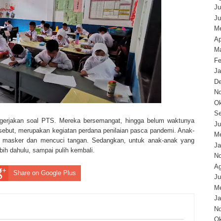
Ju
Ju
Me
Ap
Ma
Fe
Ja
D
N
Ok
Se
engerjakan soal PTS. Mereka bersemangat, hingga belum waktunya
Ju
ebut, merupakan kegiatan perdana penilaian pasca pandemi. Anak-
Me
i masker dan mencuci tangan. Sedangkan, untuk anak-anak yang
Ja
ebih dahulu, sampai pulih kembali.
N
Ag
Share on Google Plus
Ju
Me
Ja
N
Ok