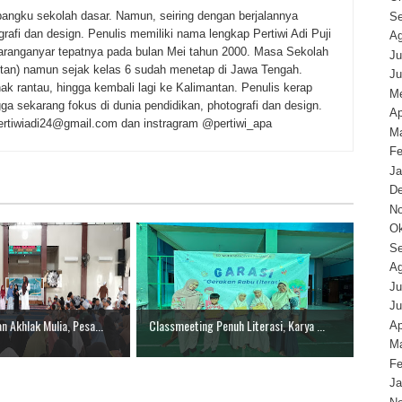
bangku sekolah dasar. Namun, seiring dengan berjalannya
Se
ografi dan design. Penulis memiliki nama lengkap Pertiwi Adi Puji
Ag
 Karanganyar tepatnya pada bulan Mei tahun 2000. Masa Sekolah
Ju
tan) namun sejak kelas 6 sudah menetap di Jawa Tengah.
Ju
k rantau, hingga kembali lagi ke Kalimantan. Penulis kerap
Me
ga sekarang fokus di dunia pendidikan, photografi dan design.
Ap
@pertiwiadi24@gmail.com dan instragram @pertiwi_apa
Ma
Fe
Ja
D
N
Ok
Se
Ag
Ju
Ju
n Akhlak Mulia, Pesa...
Classmeeting Penuh Literasi, Karya ...
Ap
Ma
Fe
Ja