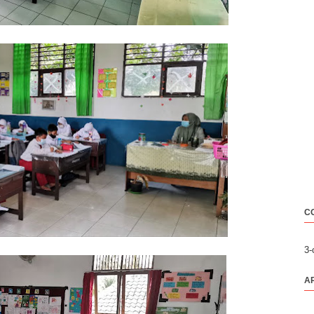
C
3
A