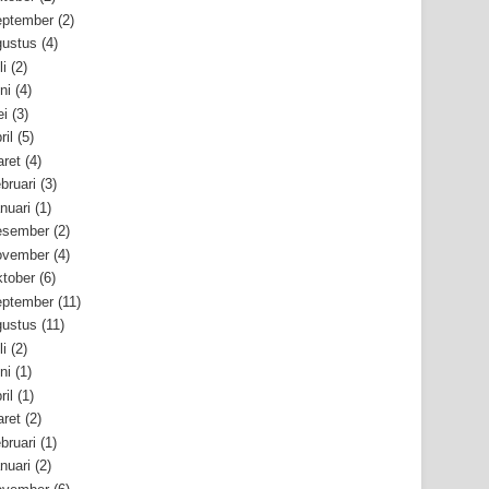
ptember
(2)
ustus
(4)
li
(2)
ni
(4)
i
(3)
ril
(5)
ret
(4)
bruari
(3)
nuari
(1)
esember
(2)
ovember
(4)
tober
(6)
ptember
(11)
ustus
(11)
li
(2)
ni
(1)
ril
(1)
ret
(2)
bruari
(1)
nuari
(2)