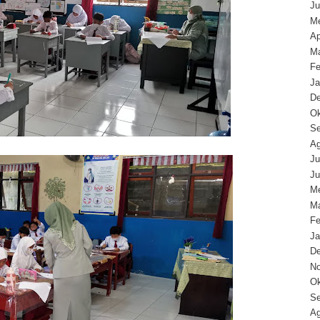
Ju
Me
Ap
Ma
Fe
Ja
D
Ok
Se
Ag
Ju
Ju
Me
Ma
Fe
Ja
D
N
Ok
Se
Ag