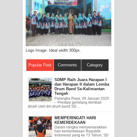
Logo Image. Ideal width 300px.
Popular Post
Comments
Category
SDMP Raih Juara Harapan I
dan Harapan II dalam Lomba
Drum Band Se-Kalimantan
Tengah
Palangka Raya, 09 Januari 2025
– Prestasi gemilang kembali
diraih oleh tim drum band SD ...
MEMPERINGATI HARI
KEMERDEKAAN
Dalam rangka menyemarakkan
hari kemerdekaan Republik
Indonesia yang ke 73 Tahun, SD