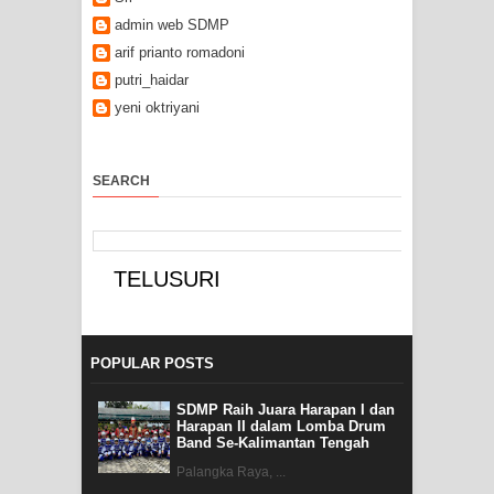
admin web SDMP
arif prianto romadoni
putri_haidar
yeni oktriyani
SEARCH
POPULAR POSTS
SDMP Raih Juara Harapan I dan
Harapan II dalam Lomba Drum
Band Se-Kalimantan Tengah
Palangka Raya, ...