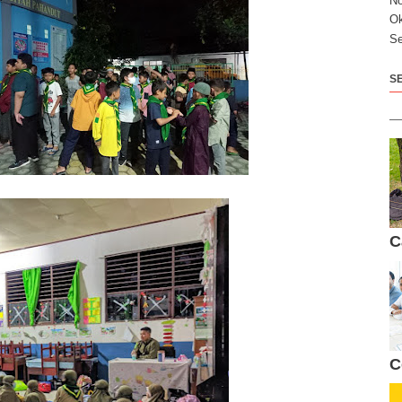
N
Ok
Se
S
C
C