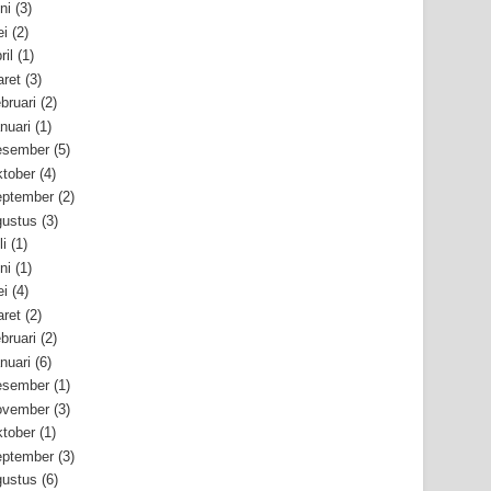
ni
(3)
i
(2)
ril
(1)
ret
(3)
bruari
(2)
nuari
(1)
esember
(5)
tober
(4)
ptember
(2)
ustus
(3)
li
(1)
ni
(1)
i
(4)
ret
(2)
bruari
(2)
nuari
(6)
esember
(1)
ovember
(3)
tober
(1)
ptember
(3)
ustus
(6)