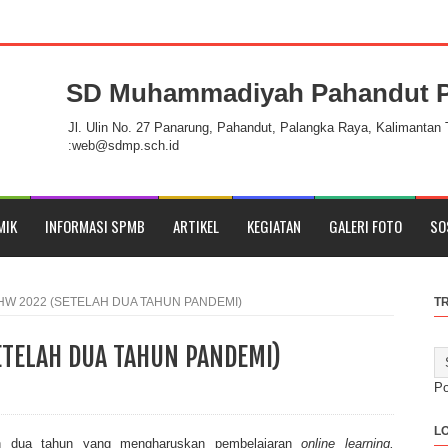
SD Muhammadiyah Pahandut P
t Palangka Raya
Jl. Ulin No. 27 Panarung, Pahandut, Palangka Raya, Kalimantan
:web@sdmp.sch.id
MIK
INFORMASI SPMB
ARTIKEL
KEGIATAN
GALERI FOTO
SO
HW 2022 (SETELAH DUA TAHUN PANDEMI)
T
ETELAH DUA TAHUN PANDEMI)
P
L
bih dua tahun yang mengharuskan pembelajaran
online learning,