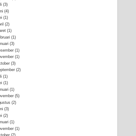
li
(3)
ni
(4)
i
(1)
ril
(2)
ret
(1)
bruari
(1)
nuari
(3)
esember
(1)
ovember
(1)
tober
(3)
ptember
(2)
li
(1)
i
(1)
nuari
(1)
ovember
(5)
ustus
(2)
ni
(3)
i
(2)
nuari
(1)
ovember
(1)
tober
(2)