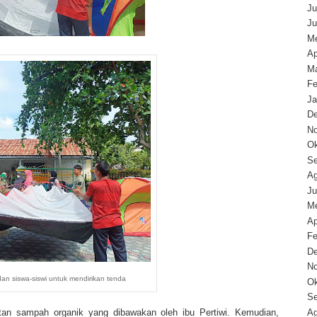
Ju
Ju
Me
Ap
Ma
Fe
Ja
D
N
Ok
Se
Ag
Ju
Me
Ap
Fe
D
N
dan siswa-siswi untuk mendirikan tenda
Ok
Se
Ag
atan sampah organik yang dibawakan oleh ibu Pertiwi. Kemudian,