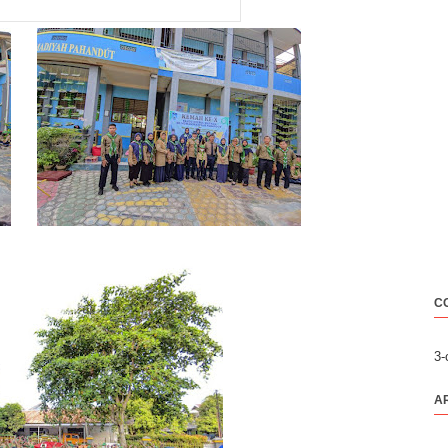
C
3
A