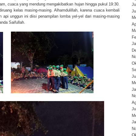
alam, cuaca yang mendung mengakibatkan hujan hingga pukul 19:30.
Ju
 diruang kelas masing-masing. Alhamdulillah, karena cuaca kembali
Ju
 api unggun ini diisi penampilan lomba yel-yel dari masing-masing
Me
nda Saifullah.
Ap
Ma
Fe
Ja
D
N
Ok
Se
Ju
Me
Ja
N
Ag
Ju
Me
Ja
N
Ok