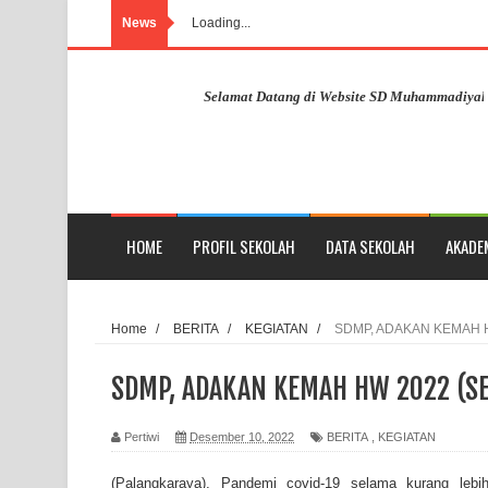
News
Loading...
Selamat Datang di Website SD Muhammadiyah Pahandu
HOME
PROFIL SEKOLAH
DATA SEKOLAH
AKADE
Home
/
BERITA
/
KEGIATAN
/
SDMP, ADAKAN KEMAH 
SDMP, ADAKAN KEMAH HW 2022 (S
Pertiwi
Desember 10, 2022
BERITA
,
KEGIATAN
(Palangkaraya), Pandemi covid-19 selama kurang le