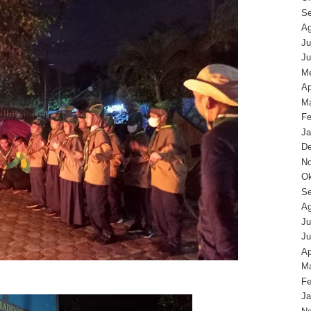
Se
Ag
Ju
Ju
Me
Ap
Ma
Fe
Ja
D
N
Ok
Se
Ag
Ju
Ju
Ap
Ma
Fe
Ja