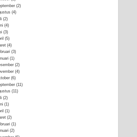
ptember
(2)
ustus
(4)
li
(2)
ni
(4)
i
(3)
ril
(5)
ret
(4)
bruari
(3)
nuari
(1)
esember
(2)
ovember
(4)
tober
(6)
ptember
(11)
ustus
(11)
li
(2)
ni
(1)
ril
(1)
ret
(2)
bruari
(1)
nuari
(2)