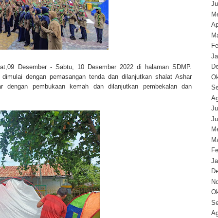
Ju
Me
Ap
Ma
Fe
Ja
D
m'at,09 Desember - Sabtu, 10 Desember 2022 di halaman SDMP.
dimulai dengan pemasangan tenda dan dilanjutkan shalat Ashar
Ok
har dengan pembukaan kemah dan dilanjutkan pembekalan dan
Se
Ag
Ju
Ju
Me
Ma
Fe
Ja
D
N
Ok
Se
Ag