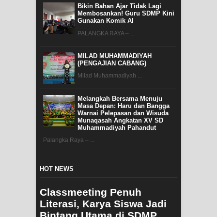
Bikin Bahan Ajar Tidak Lagi
Membosankan! Guru SDMP Kini
Gunakan Komik AI
PALANGKA RAYA – ...
MILAD MUHAMMADIYAH
(PENGAJIAN CABANG)
Milad Muhammadiyah ...
Melangkah Bersama Menuju
Masa Depan: Haru dan Bangga
Warnai Pelepasan dan Wisuda
Munaqasah Angkatan XV SD
Muhammadiyah Pahandut
Palangka Raya – ...
HOT NEWS
Classmeeting Penuh
Literasi, Karya Siswa Jadi
Bintang Utama di SDMP