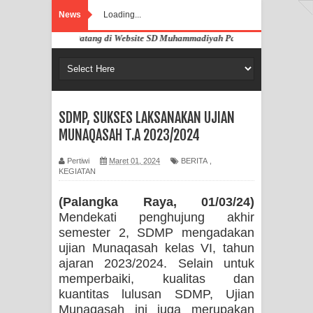
News
Loading...
Selamat Datang di Website SD Muhammadiyah Pahandut Palangka Raya
SDMP, SUKSES LAKSANAKAN UJIAN
MUNAQASAH T.A 2023/2024
Pertiwi
Maret 01, 2024
BERITA
,
KEGIATAN
(Palangka Raya, 01/03/24)
Mendekati penghujung akhir
semester 2, SDMP mengadakan
ujian Munaqasah kelas VI, tahun
ajaran 2023/2024. Selain untuk
memperbaiki, kualitas dan
kuantitas lulusan SDMP, Ujian
Munaqasah ini juga merupakan