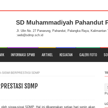
SD Muhammadiyah Pahandut P
andut Palangka Raya
Jl. Ulin No. 27 Panarung, Pahandut, Palangka Raya, Kalimantan
:web@sdmp.sch.id
MIK
INFORMASI SPMB
ARTIKEL
KEGIATAN
GALERI FOTO
SO
A-SISWI BERPRESTASI SDMP
T
RPRESTASI SDMP
P
L
i oleh siswa-siswi SDMP. Hal ini dikarenakan setiap hari senin akan