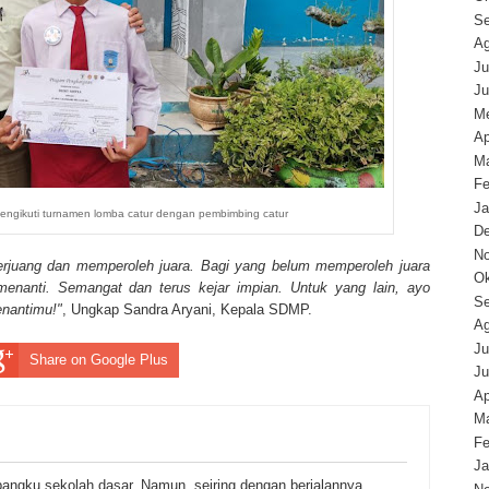
Se
Ag
Ju
Ju
Me
Ap
Ma
Fe
Ja
mengikuti turnamen lomba catur dengan pembimbing catur
D
N
erjuang dan memperoleh juara. Bagi yang belum memperoleh juara
Ok
menanti. Semangat dan terus kejar impian. Untuk yang lain, ayo
Se
enantimu!"
, Ungkap Sandra Aryani, Kepala SDMP.
Ag
Ju
Share on Google Plus
Ju
Ap
Ma
Fe
Ja
bangku sekolah dasar. Namun, seiring dengan berjalannya