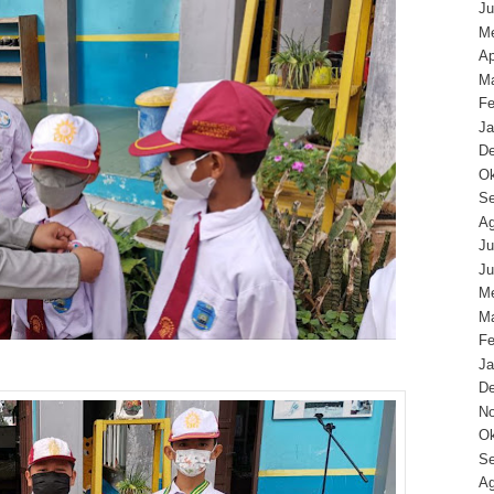
Ju
Me
Ap
Ma
Fe
Ja
D
Ok
Se
Ag
Ju
Ju
Me
Ma
Fe
Ja
D
N
Ok
Se
Ag