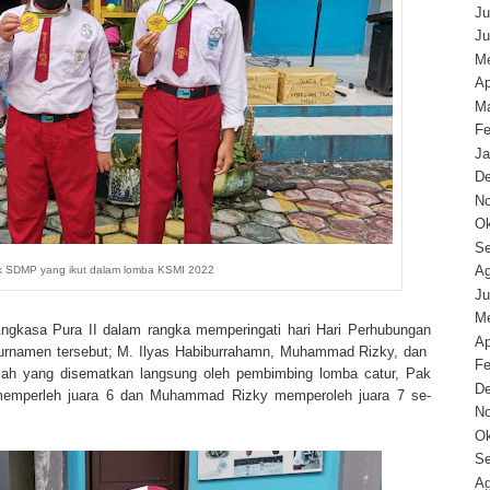
Ju
Ju
Me
Ap
Ma
Fe
Ja
D
N
Ok
Se
Ag
aik SDMP yang ikut dalam lomba KSMI 2022
Ju
Me
Angkasa Pura II dalam rangka memperingati hari Hari Perhubungan
Ap
turnamen tersebut; M. Ilyas Habiburrahamn, Muhammad Rizky, dan
Fe
olah yang disematkan langsung oleh pembimbing lomba catur, Pak
D
s memperleh juara 6 dan Muhammad Rizky memperoleh juara 7 se-
N
Ok
Se
Ag