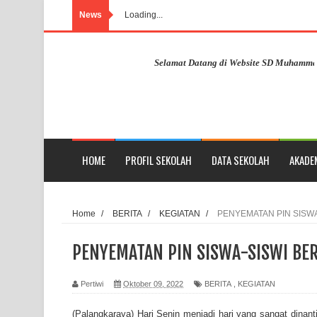
News
Loading...
Selamat Datang di Website SD Muhammadiyah Pah
HOME
PROFIL SEKOLAH
DATA SEKOLAH
AKADE
Home
/
BERITA
/
KEGIATAN
/
PENYEMATAN PIN SISW
PENYEMATAN PIN SISWA-SISWI BE
Pertiwi
Oktober 09, 2022
BERITA
,
KEGIATAN
(Palangkaraya) Hari Senin menjadi hari yang sangat dinant