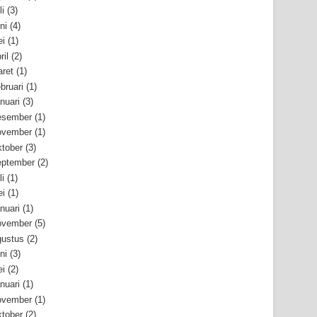
li
(3)
ni
(4)
i
(1)
ril
(2)
ret
(1)
bruari
(1)
nuari
(3)
esember
(1)
ovember
(1)
tober
(3)
ptember
(2)
li
(1)
i
(1)
nuari
(1)
ovember
(5)
ustus
(2)
ni
(3)
i
(2)
nuari
(1)
ovember
(1)
tober
(2)