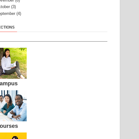
ovember
(6)
tober
(3)
ptember
(4)
ECTIONS
ampus
ourses