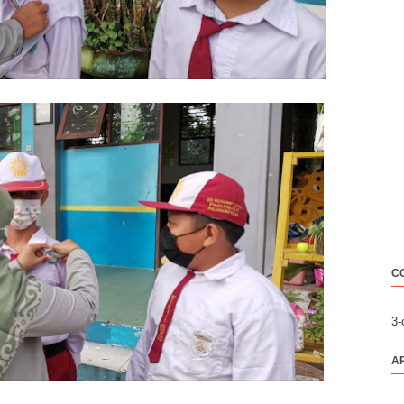
C
3
A