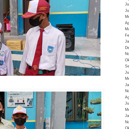
Ju
Ju
Me
Ap
Ma
Fe
Ja
D
N
Ok
Se
Ju
Me
Ja
N
Ag
Ju
Me
Ja
N
Ok