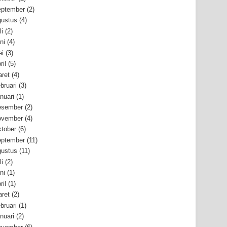
ptember
(2)
ustus
(4)
li
(2)
ni
(4)
i
(3)
ril
(5)
ret
(4)
bruari
(3)
nuari
(1)
esember
(2)
ovember
(4)
tober
(6)
ptember
(11)
ustus
(11)
li
(2)
ni
(1)
ril
(1)
ret
(2)
bruari
(1)
nuari
(2)