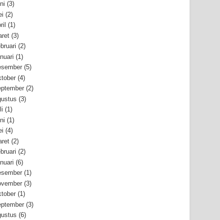
ni
(3)
i
(2)
ril
(1)
ret
(3)
bruari
(2)
nuari
(1)
esember
(5)
tober
(4)
ptember
(2)
ustus
(3)
li
(1)
ni
(1)
i
(4)
ret
(2)
bruari
(2)
nuari
(6)
esember
(1)
ovember
(3)
tober
(1)
ptember
(3)
ustus
(6)